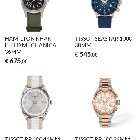
HAMILTON KHAKI
TISSOT SEASTAR 1000
FIELD MECHANICAL
38MM
36MM
545
€
,00
675
€
,00
TISSOT PR 100 46MM
TISSOT PR 100 36MM