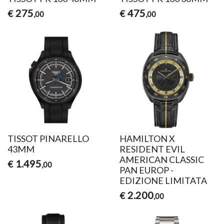
275
475
€
€
,00
,00
TISSOT PINARELLO
HAMILTON X
43MM
RESIDENT EVIL
AMERICAN CLASSIC
1.495
€
,00
PAN EUROP -
EDIZIONE LIMITATA
2.200
€
,00