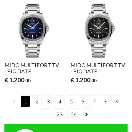
MIDO MULTIFORT TV
MIDO MULTIFORT TV
- BIG DATE
- BIG DATE
1.200
1.200
€
€
,00
,00
1
2
3
4
5
6
7
8
9
…
25
26