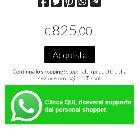
825
,00
€
Acquista
Continua lo shopping!
scopri altri prodotti della
sezione
orologi
o di
Tissot