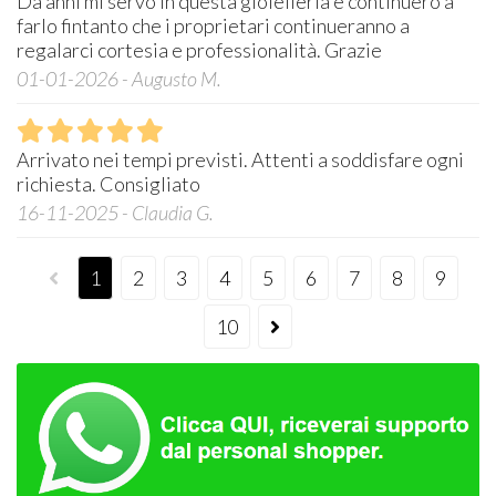
Da anni mi servo in questa gioielleria e continuerò a
farlo fintanto che i proprietari continueranno a
regalarci cortesia e professionalità. Grazie
01-01-2026 - Augusto M.
Arrivato nei tempi previsti. Attenti a soddisfare ogni
richiesta. Consigliato
16-11-2025 - Claudia G.
1
2
3
4
5
6
7
8
9
10