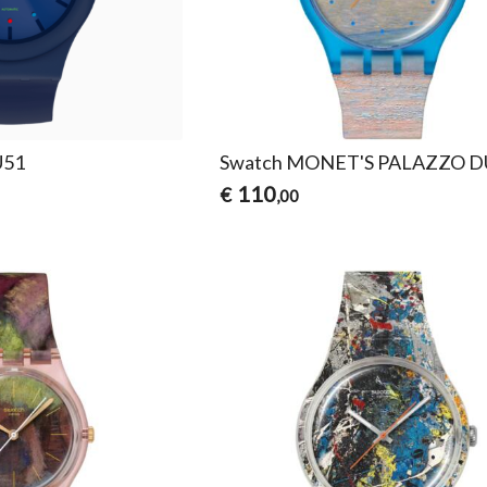
U51
Swatch MONET'S PALAZZO 
110
€
,00