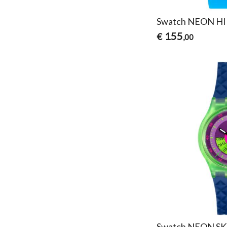
Swatch NEON H
155
€
,00
Swatch NEON S