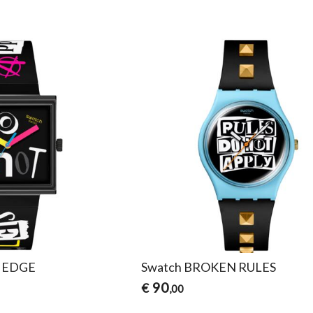
D EDGE
Swatch BROKEN RULES
90
€
,00