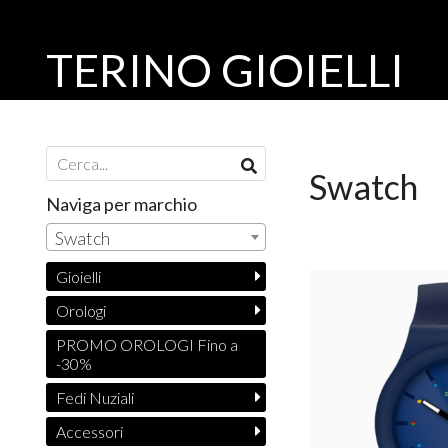
TERINO GIOIELLI
Swatch
Naviga per marchio
Swatch
Gioielli
Orologi
PROMO OROLOGI Fino a
-30%
Fedi Nuziali
Accessori