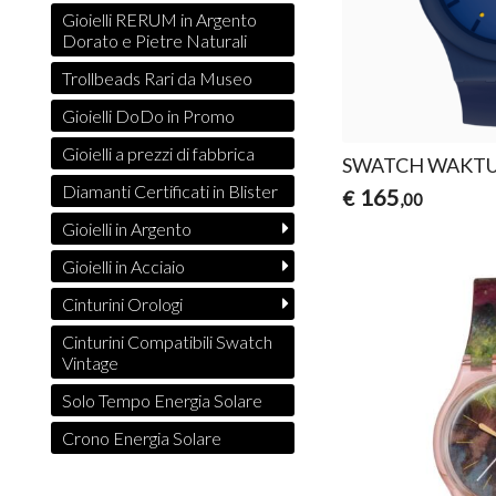
Gioielli RERUM in Argento
Dorato e Pietre Naturali
Trollbeads Rari da Museo
Gioielli DoDo in Promo
Gioielli a prezzi di fabbrica
SWATCH WAKT
Diamanti Certificati in Blister
165
€
,00
Gioielli in Argento
Gioielli in Acciaio
Cinturini Orologi
Cinturini Compatibili Swatch
Vintage
Solo Tempo Energia Solare
Crono Energia Solare