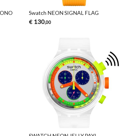
RONO
Swatch NEON SIGNAL FLAG
130
€
,00
SWATCH NEON JELLY PAY!