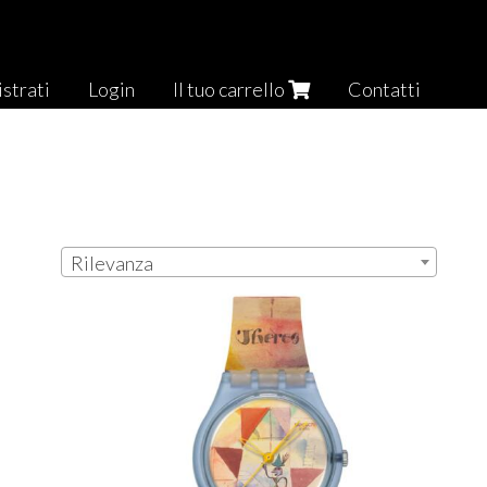
strati
Login
Il tuo carrello
Contatti
Rilevanza