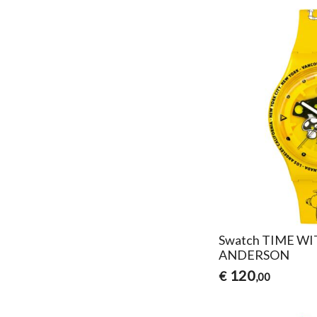
Swatch TIME W
ANDERSON
120
€
,00