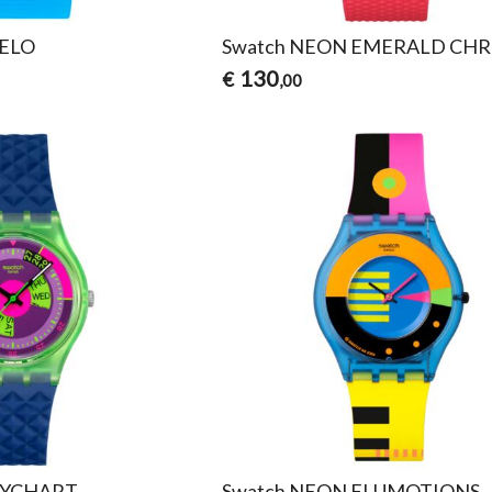
IELO
Swatch NEON EMERALD CH
130
€
,00
KYCHART
Swatch NEON FLUMOTIONS