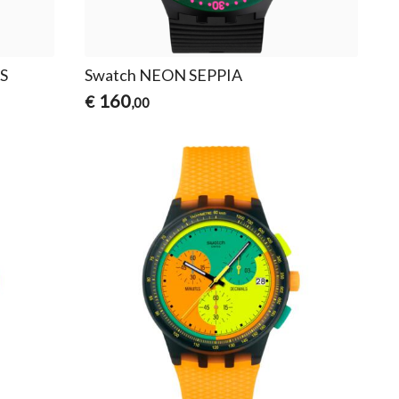
S
Swatch NEON SEPPIA
160
€
,00