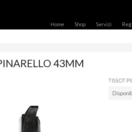
Home
Shop
Servizi
Regi
 PINARELLO 43MM
TISSOT
P
Disponib