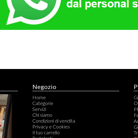
Negozio
P
Home
Gi
Categorie
O
Servizi
C
P
Chi siamo
C
Fe
Condizioni di vendita
S
A
Privacy e Cookies
S
Gi
Il tuo carrello
T
T