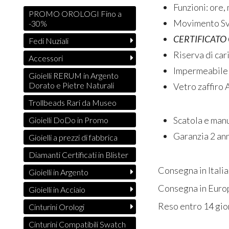
Funzioni: ore,
PROMO OROLOGI Fino a
Movimento Sv
-30%
CERTIFICATO
Fedi Nuziali
Riserva di car
Accessori
Impermeabile 
Gioielli RERUM in Argento
Dorato e Pietre Naturali
Vetro zaffiro 
Trollbeads Rari da Museo
Scatola e manu
Gioielli DoDo in Promo
Garanzia 2 ann
Gioielli a prezzi di fabbrica
Diamanti Certificati in Blister
Consegna in Italia
Gioielli in Argento
Consegna in Europ
Gioielli in Acciaio
Reso entro 14 gio
Cinturini Orologi
Cinturini Compatibili Swatch