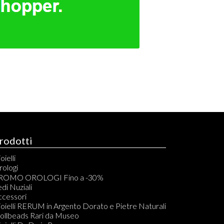
rodotti
oielli
rologi
rono Automatici
ROMO OROLOGI Fino a -30%
rono Quarzo
di Nuziali
olo Tempo Automatici
ccessori
olo Tempo Quarzo
oielli RERUM in Argento Dorato e Pietre Naturali
asca Carica Manuale
rollbeads Rari da Museo