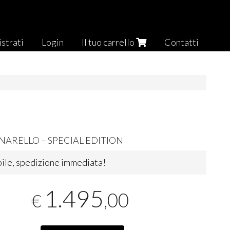
strati
Login
Il tuo carrello
Contatti
INARELLO
–
SPECIAL
EDITION
ile, spedizione immediata!
1.495
,00
€