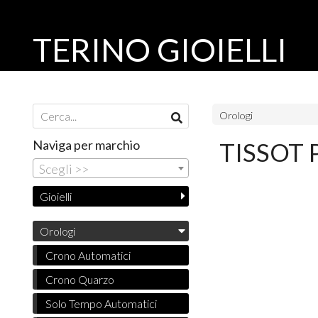
TERINO GIOIELLI
Orologi
Naviga per marchio
TISSOT
Scegli >>
Gioielli
Orologi
Crono Automatici
Crono Quarzo
Solo Tempo Automatici