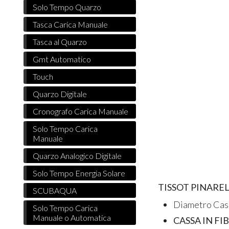
Solo Tempo Quarzo
Tasca Carica Manuale
Tasca al Quarzo
Gmt Automatico
Touch
Quarzo Digitale
Cronografo Carica Manuale
Solo Tempo Carica
Manuale
Quarzo Analogico Digitale
Solo Tempo Energia Solare
TISSOT PINAR
SCUBAQUA
Diametro Cas
Solo Tempo Carica
Manuale o Automatica
CASSA IN F