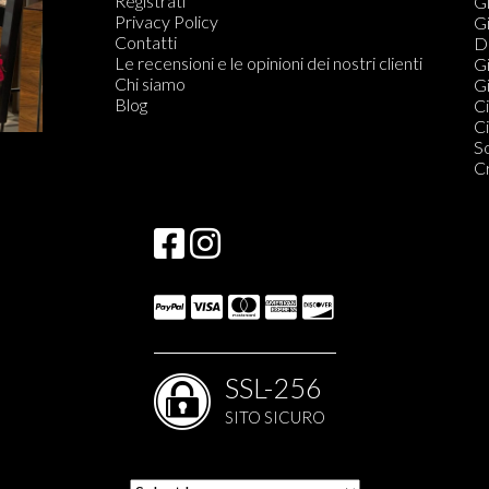
Registrati
Ta
Gi
Privacy Policy
G
Gi
Contatti
T
Di
Le recensioni e le opinioni dei nostri clienti
Qu
Gi
Chi siamo
C
Gi
Blog
S
Ci
Qu
Ci
S
S
S
C
S
SSL-256
SITO SICURO