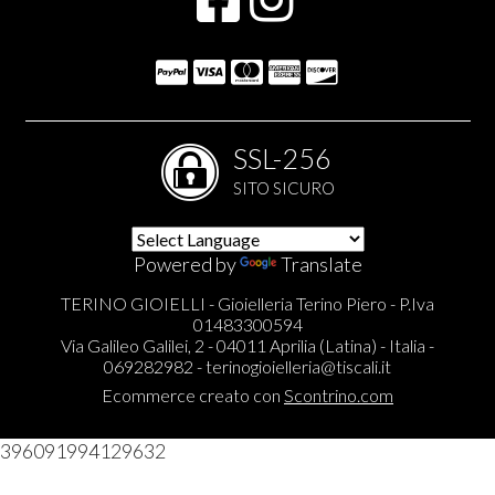
SSL-256
SITO SICURO
Powered by
Translate
TERINO GIOIELLI - Gioielleria Terino Piero - P.Iva
01483300594
Via Galileo Galilei, 2 - 04011 Aprilia (Latina) - Italia -
069282982 -
terinogioielleria@tiscali.it
Ecommerce creato con
Scontrino.com
396091994129632