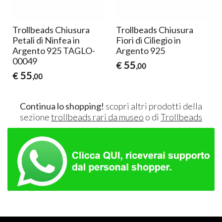
Trollbeads Chiusura
Trollbeads Chiusura
5
Petali di Ninfea in
Fiori di Ciliegio in
Argento 925 TAGLO-
Argento 925
00049
55
€
,00
55
€
,00
Continua lo shopping!
scopri altri prodotti della
sezione
trollbeads rari da museo
o di
Trollbeads