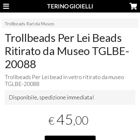
TERINO GIOIELLI
Trollbeads Rari da Museo
Trollbeads Per Lei Beads
Ritirato da Museo TGLBE-
20088
Trollbeads Per Lei bead in vetro ritirato da museo
TGLBE
-20088
Disponibile, spedizione immediata!
45
,00
€