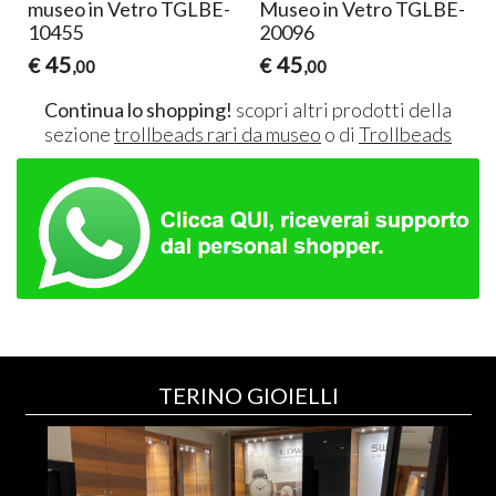
museo in Vetro TGLBE-
Museo in Vetro TGLBE-
10455
20096
45
45
€
€
,00
,00
Continua lo shopping!
scopri altri prodotti della
sezione
trollbeads rari da museo
o di
Trollbeads
TERINO GIOIELLI