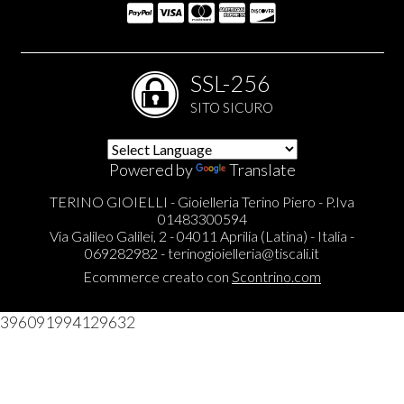
SSL-256
SITO SICURO
Powered by
Translate
TERINO GIOIELLI - Gioielleria Terino Piero - P.Iva
01483300594
Via Galileo Galilei, 2 - 04011 Aprilia (Latina) - Italia -
069282982 -
terinogioielleria@tiscali.it
Ecommerce creato con
Scontrino.com
396091994129632