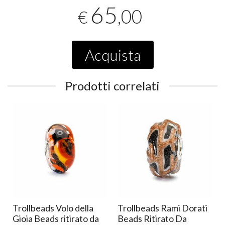
65
,00
€
Acquista
Prodotti correlati
e
Trollbeads Volo della
Trollbeads Rami Dorati
Gioia Beads ritirato da
Beads Ritirato Da