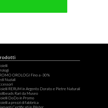
rodotti
oielli
rologi
rono Automatici
ROMO OROLOGI Fino a -30%
rono Quarzo
di Nuziali
olo Tempo Automatici
ccessori
olo Tempo Quarzo
oielli RERUM in Argento Dorato e Pietre Naturali
asca Carica Manuale
rollbeads Rari da Museo
sca al Quarzo
oielli DoDo in Promo
mt Automatico
oielli a prezzi di fabbrica
ouch
amanti Certificati in Blister