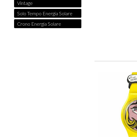
Vintage
Solo Tempo Energia Solare
Crono Energia Solare