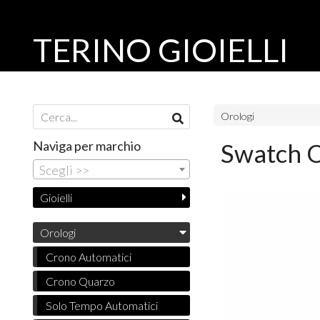
TERINO GIOIELLI
Orologi
Naviga per marchio
Swatch 
Scegli >>
Gioielli
Orologi
Crono Automatici
Crono Quarzo
Solo Tempo Automatici