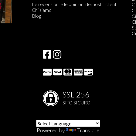
Le recensioni e le opinioni dei nostri clienti
Qu
Gi
Chi siamo
C
Gi
Blog
S
Ci
Qu
Ci
S
S
S
C
S
SSL-256
SITO SICURO
Powered by
Translate