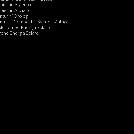
arzo Digitale
oielli in Argento
ronografo Carica Manuale
oielli in Acciaio
olo Tempo Carica Manuale
nturini Orologi
arzo Analogico Digitale
nturini Compatibili Swatch Vintage
olo Tempo Energia Solare
olo Tempo Energia Solare
CUBAQUA
rono Energia Solare
olo Tempo Carica Manuale o Automatica