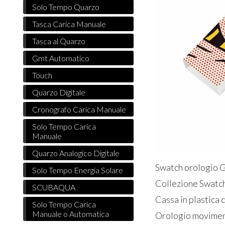
Solo Tempo Quarzo
Tasca Carica Manuale
Tasca al Quarzo
Gmt Automatico
Touch
Quarzo Digitale
Cronografo Carica Manuale
Solo Tempo Carica
Manuale
Quarzo Analogico Digitale
Swatch orologio
Solo Tempo Energia Solare
Collezione Swatc
SCUBAQUA
Cassa in plastica
Solo Tempo Carica
Manuale o Automatica
Orologio moviment