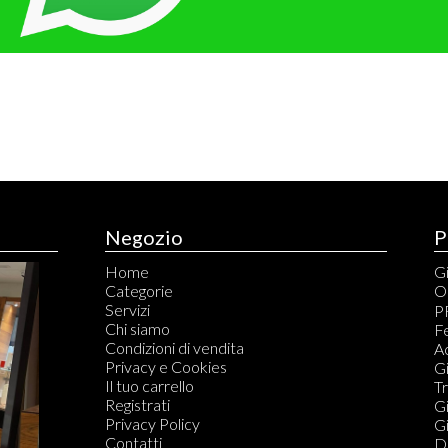
Negozio
P
Home
Gi
Categorie
O
Servizi
C
P
Chi siamo
C
Fe
Condizioni di vendita
S
A
Privacy e Cookies
S
Gi
Il tuo carrello
T
T
Registrati
Ta
Gi
Privacy Policy
G
Gi
Contatti
T
Di