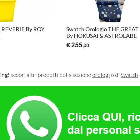
o REVERIE By ROY
Swatch Orologio THE GREA
N
By HOKUSAI & ASTROLABE
255
€
,00
ing!
scopri altri prodotti della sezione
orologi
o di
Swatch