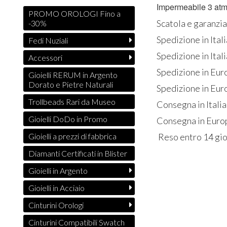
Impermeabile 3 atm
PROMO OROLOGI Fino a
Scatola e garanzia
-30%
Spedizione in Ital
Fedi Nuziali
Spedizione in Itali
Accessori
Spedizione in Eur
Gioielli RERUM in Argento
Dorato e Pietre Naturali
Spedizione in Euro
Trollbeads Rari da Museo
Consegna in Italia
Gioielli DoDo in Promo
Consegna in Europ
Reso entro 14 gio
Gioielli a prezzi di fabbrica
Diamanti Certificati in Blister
Gioielli in Argento
Gioielli in Acciaio
Cinturini Orologi
Cinturini Compatibili Swatch