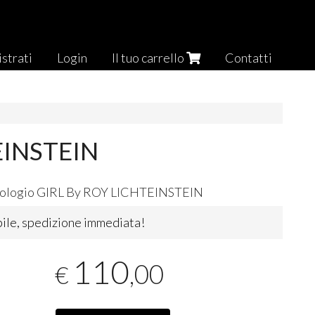
strati
Login
Il tuo carrello
Contatti
EINSTEIN
ologio
GIRL
By
ROY
LICHTEINSTEIN
ile, spedizione immediata!
110
,00
€