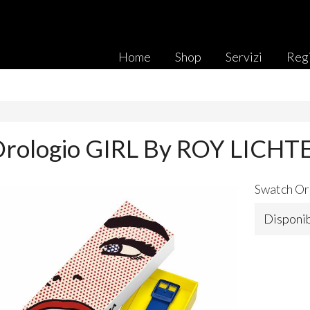
Home
Shop
Servizi
Regi
Orologio GIRL By ROY LICHT
Swatch Or
Disponib