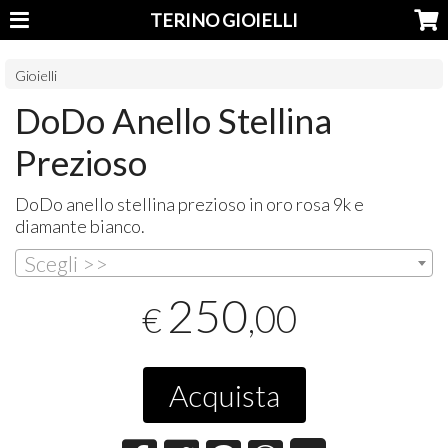
TERINO GIOIELLI
Gioielli
DoDo Anello Stellina
Prezioso
DoDo anello stellina prezioso in oro rosa 9k e
diamante bianco.
Scegli >>
250
,00
€
Acquista