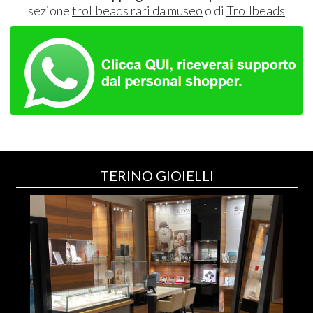
sezione
trollbeads rari da museo
o di
Trollbeads
TERINO GIOIELLI