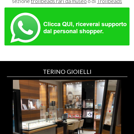
sezione
trollbeads rari da museo
o di
Trollbeads
TERINO GIOIELLI