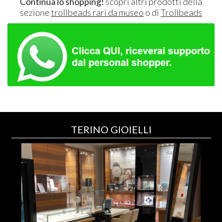
Continua lo shopping!
scopri altri prodotti della
sezione
trollbeads rari da museo
o di
Trollbeads
TERINO GIOIELLI