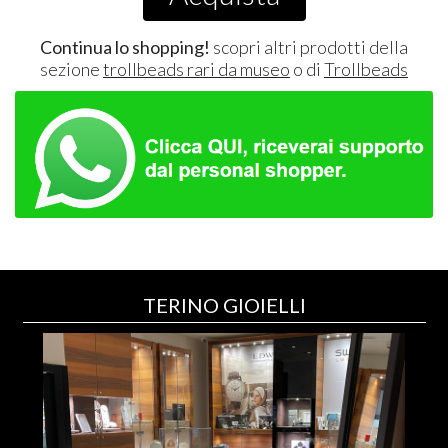
Continua lo shopping!
scopri altri prodotti della
sezione
trollbeads rari da museo
o di
Trollbeads
TERINO GIOIELLI