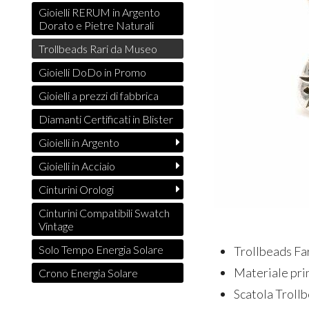
Gioielli RERUM in Argento
Dorato e Pietre Naturali
Trollbeads Rari da Museo
Gioielli DoDo in Promo
Gioielli a prezzi di fabbrica
Diamanti Certificati in Blister
Gioielli in Argento
Gioielli in Acciaio
Cinturini Orologi
Cinturini Compatibili Swatch
Vintage
Solo Tempo Energia Solare
Trollbeads Far
Materiale pri
Crono Energia Solare
Scatola Troll