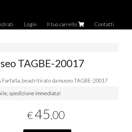
strati
Login
Il tuo carrello
Contatti
 museo TAGBE-20017
 Farfalla, bead ritirato da museo
TAGBE
-20017
ile, spedizione immediata!
45
,00
€