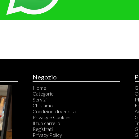
Negozio
P
Home
Gi
Categorie
O
Servizi
P
Chi siamo
Fe
Condizioni di vendita
A
Privacy e Cookies
Gi
Il tuo carrello
T
Registrati
Gi
Privacy Policy
Gi