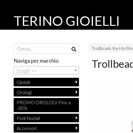
TERINO GIOIELLI
Trollbeads Rari da M
Naviga per marchio
Trollbea
Scegli >>
Gioielli
Orologi
PROMO OROLOGI Fino a
-30%
Fedi Nuziali
Accessori