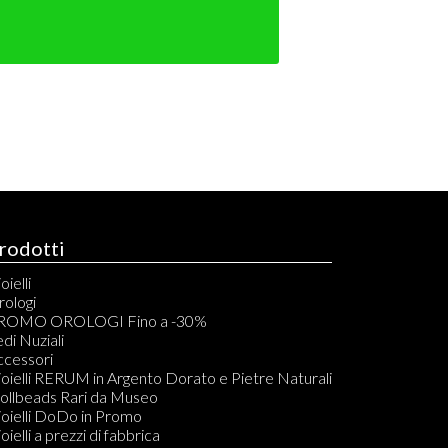
rodotti
oielli
rologi
ROMO OROLOGI Fino a -30%
di Nuziali
ccessori
oielli RERUM in Argento Dorato e Pietre Naturali
rollbeads Rari da Museo
oielli DoDo in Promo
oielli a prezzi di fabbrica