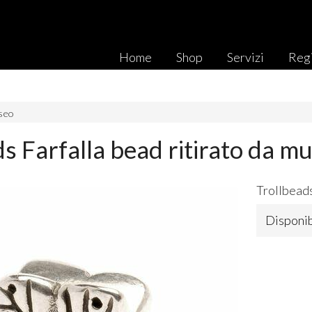
Home
Shop
Servizi
Regi
useo
ds Farfalla bead ritirato da
Trollbeads
Disponib