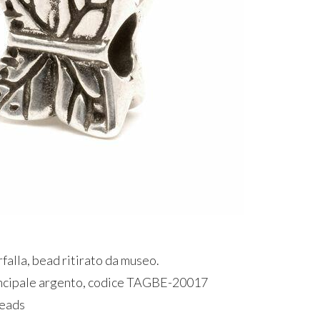
falla, bead ritirato da museo.
ncipale argento, codice TAGBE-20017
beads