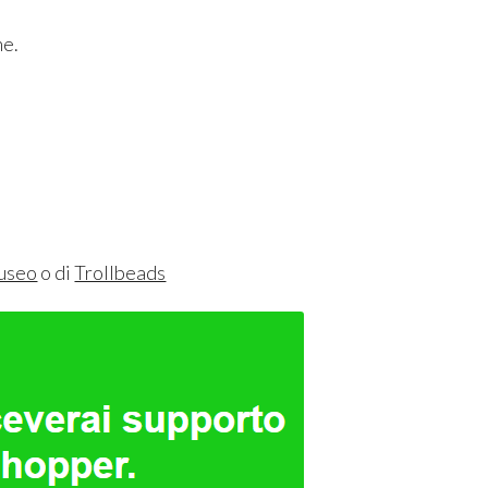
.
ne.
museo
o di
Trollbeads