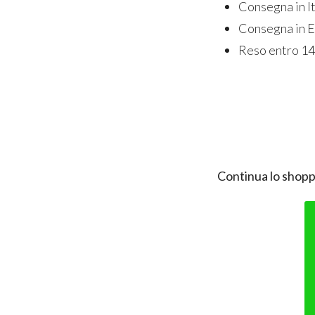
Consegna in It
Consegna in E
Reso entro 14
Continua lo shopp