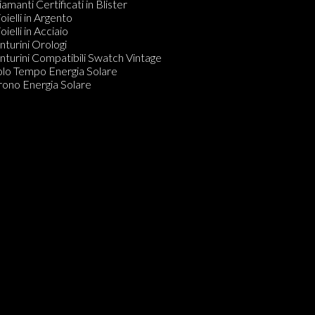
amanti Certificati in Blister
oielli in Argento
oielli in Acciaio
nturini Orologi
nturini Compatibili Swatch Vintage
olo Tempo Energia Solare
rono Energia Solare