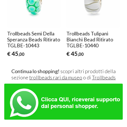
e
Trollbeads Semi Della
Trollbeads Tulipani
Speranza Beads Ritirato
Bianchi Bead Ritirato
TGLBE-10443
TGLBE-10440
45
45
€
€
,00
,00
Continua lo shopping!
scopri altri prodotti della
sezione
trollbeads rari da museo
o di
Trollbeads