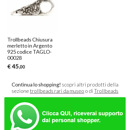
Trollbeads Chiusura
merletto in Argento
925 codice TAGLO-
00028
45
€
,00
Continua lo shopping!
scopri altri prodotti della
sezione
trollbeads rari da museo
o di
Trollbeads