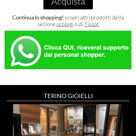
Acquista
Continua lo shopping!
scopri altri prodotti della
sezione
orologi
o di
Tissot
TERINO GIOIELLI