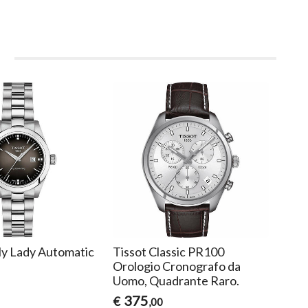
i
My Lady Automatic
Tissot Classic PR100
TISS
Orologio Cronografo da
Aut
Uomo, Quadrante Raro.
T13
375
7
€
€
,00