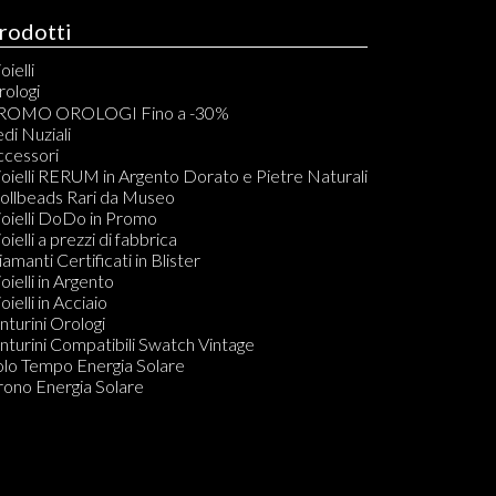
rodotti
oielli
rologi
rono Automatici
ROMO OROLOGI Fino a -30%
rono Quarzo
di Nuziali
olo Tempo Automatici
ccessori
olo Tempo Quarzo
oielli RERUM in Argento Dorato e Pietre Naturali
asca Carica Manuale
rollbeads Rari da Museo
sca al Quarzo
oielli DoDo in Promo
mt Automatico
oielli a prezzi di fabbrica
ouch
amanti Certificati in Blister
arzo Digitale
oielli in Argento
ronografo Carica Manuale
oielli in Acciaio
olo Tempo Carica Manuale
nturini Orologi
arzo Analogico Digitale
nturini Compatibili Swatch Vintage
olo Tempo Energia Solare
olo Tempo Energia Solare
CUBAQUA
rono Energia Solare
olo Tempo Carica Manuale o Automatica