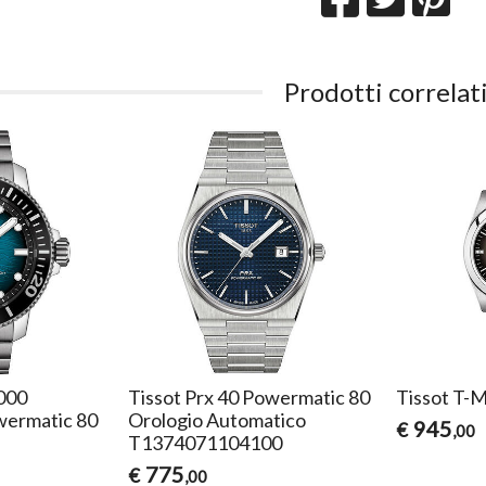
Prodotti correlat
2000
Tissot Prx 40 Powermatic 80
Tissot T-
wermatic 80
Orologio Automatico
945
€
,00
T1374071104100
775
€
,00