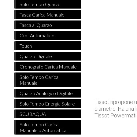
Solo Tempo Quarzo
Tasca Carica Manuale
Tasca al Quarzo
Gmt Automatico
Touch
Quarzo Digitale
Cronografo Carica Manuale
Solo Tempo Carica
Manuale
Quarzo Analogico Digitale
Tissot ripropone u
Solo Tempo Energia Solare
diametro. Ha una l
SCUBAQUA
Tissot Powermatic 
Solo Tempo Carica
Manuale o Automatica