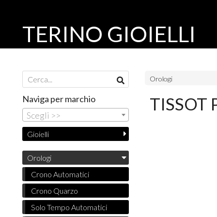
TERINO GIOIELLI
Orologi
Naviga per marchio
TISSOT 
Scegli >>
Gioielli
Orologi
Crono Automatici
Crono Quarzo
Solo Tempo Automatici