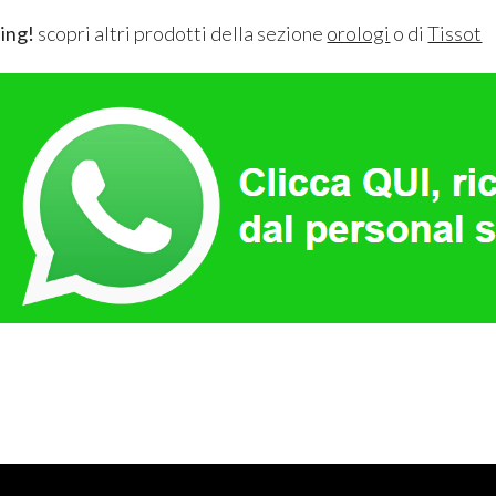
ing!
scopri altri prodotti della sezione
orologi
o di
Tissot