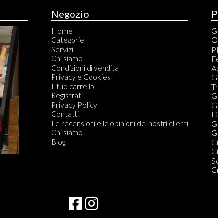
Negozio
P
Home
Gi
Categorie
O
Servizi
C
P
Chi siamo
C
Fe
Condizioni di vendita
S
A
Privacy e Cookies
S
Gi
Il tuo carrello
T
T
Registrati
Ta
Gi
Privacy Policy
G
Gi
Contatti
T
Di
Le recensioni e le opinioni dei nostri clienti
Qu
Gi
Chi siamo
C
Gi
Blog
S
Ci
Qu
Ci
S
S
S
C
S