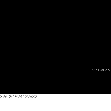
Via Galileo 
396091994129632