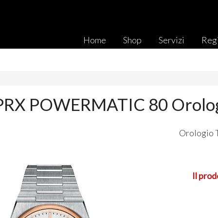
Home
Shop
Servizi
Regi
PRX POWERMATIC 80 Orolog
Orologio 
Il prod