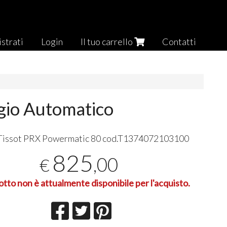
strati
Login
Il tuo carrello
Contatti
io Automatico
Tissot
PRX
Powermatic 80 cod.T1374072103100
825
,00
€
otto non è attualmente disponibile per l'acquisto.