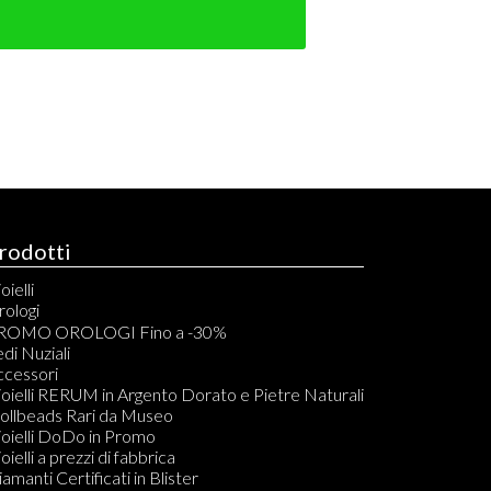
rodotti
oielli
rologi
rono Automatici
ROMO OROLOGI Fino a -30%
rono Quarzo
di Nuziali
olo Tempo Automatici
ccessori
olo Tempo Quarzo
oielli RERUM in Argento Dorato e Pietre Naturali
asca Carica Manuale
rollbeads Rari da Museo
sca al Quarzo
oielli DoDo in Promo
mt Automatico
oielli a prezzi di fabbrica
ouch
amanti Certificati in Blister