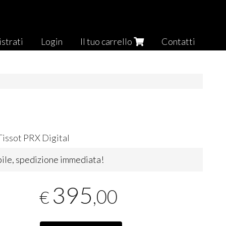
strati
Login
Il tuo carrello
Contatti
Tissot
PRX
Digital
ile, spedizione immediata!
395
,00
€