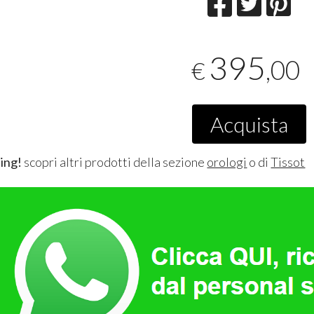
395
,00
€
Acquista
ing!
scopri altri prodotti della sezione
orologi
o di
Tissot