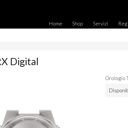
Home
Shop
Servizi
Regi
X Digital
Orologio 
Disponib