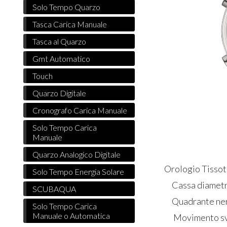
Solo Tempo Quarzo
Tasca Carica Manuale
Tasca al Quarzo
Gmt Automatico
Touch
Quarzo Digitale
Cronografo Carica Manuale
Solo Tempo Carica
Manuale
Quarzo Analogico Digitale
Orologio Tissot
Solo Tempo Energia Solare
Cassa diametro
SCUBAQUA
Quadrante ne
Solo Tempo Carica
Manuale o Automatica
Movimento sviz