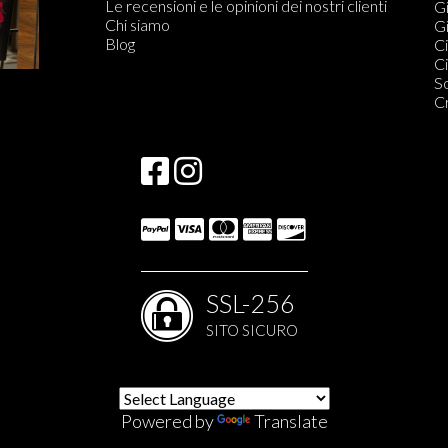
Le recensioni e le opinioni dei nostri clienti
Qu
Gi
Chi siamo
C
Gi
Blog
S
Ci
Qu
Ci
S
S
S
C
S
SSL-256
SITO SICURO
Powered by
Translate