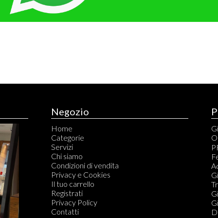
Negozio
P
Home
Gi
Categorie
O
Servizi
C
P
Chi siamo
C
Fe
Condizioni di vendita
S
A
Privacy e Cookies
S
Gi
Il tuo carrello
T
T
Registrati
Ta
Gi
Privacy Policy
G
Gi
Contatti
T
Di