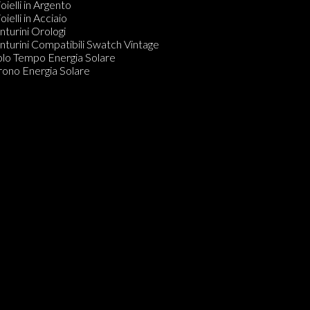
arzo Digitale
oielli in Argento
ronografo Carica Manuale
oielli in Acciaio
olo Tempo Carica Manuale
nturini Orologi
arzo Analogico Digitale
nturini Compatibili Swatch Vintage
olo Tempo Energia Solare
olo Tempo Energia Solare
CUBAQUA
rono Energia Solare
olo Tempo Carica Manuale o Automatica