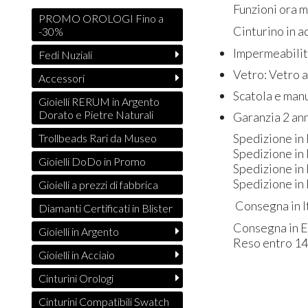
Funzioni ora min
PROMO OROLOGI Fino a
Cinturino in acci
-30%
Impermeabilit
Fedi Nuziali
Vetro: Vetro a
Accessori
Scatola e manu
Gioielli RERUM in Argento
Dorato e Pietre Naturali
Garanzia 2 anni
Spedizione in It
Trollbeads Rari da Museo
Spedizione in Ita
Gioielli DoDo in Promo
Spedizione in E
Spedizione in Eur
Gioielli a prezzi di fabbrica
Consegna in Itali
Diamanti Certificati in Blister
Consegna in Euro
Gioielli in Argento
Reso entro 14 gi
Gioielli in Acciaio
Cinturini Orologi
Cinturini Compatibili Swatch