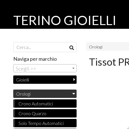
TERINO GIOIELLI
Orologi
Naviga per marchio
Tissot PR
Scegli >>
Gioielli
Orologi
Crono Automatici
Crono Quarzo
Solo Tempo Automatici