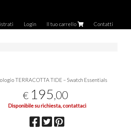
strati
Login
Il tuo carrello
Contatti
ologio
TERRACOTTA
TIDE
– Swatch Essentials
195
,00
€
Disponibile su richiesta, contattaci