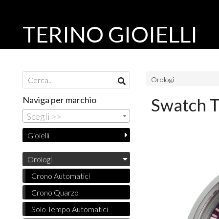
TERINO GIOIELLI
Orologi
Naviga per marchio
Swatch 
Scegli >>
Gioielli
Orologi
Crono Automatici
Crono Quarzo
Solo Tempo Automatici