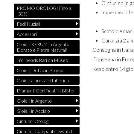
Cinturino in 
PROMO OROLOGI Fino a
Impermeabile 
-30%
Fedi Nuziali
Scatola e manu
Accessori
Garanzia 2 ann
Gioielli RERUM in Argento
Consegna in Italia
Dorato e Pietre Naturali
Consegna in Europ
Trollbeads Rari da Museo
Reso entro 14 gio
Gioielli DoDo in Promo
Gioielli a prezzi di fabbrica
Diamanti Certificati in Blister
Gioielli in Argento
Gioielli in Acciaio
Cinturini Orologi
Cinturini Compatibili Swatch