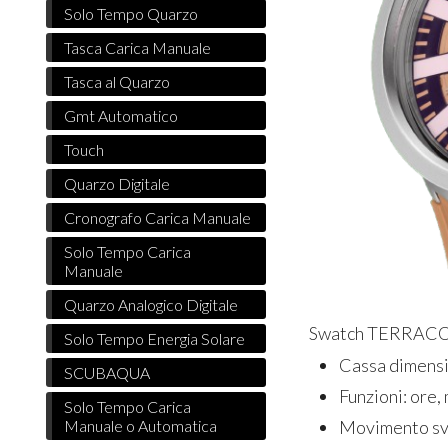
Solo Tempo Quarzo
Tasca Carica Manuale
Tasca al Quarzo
Gmt Automatico
Touch
Quarzo Digitale
Cronografo Carica Manuale
Solo Tempo Carica
Manuale
Quarzo Analogico Digitale
Swatch TERRACOT
Solo Tempo Energia Solare
Cassa dimens
SCUBAQUA
Funzioni: ore,
Solo Tempo Carica
Movimento sv
Manuale o Automatica