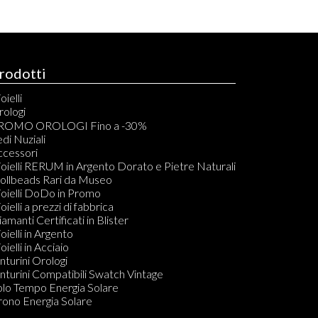
rodotti
oielli
rologi
rono Automatici
ROMO OROLOGI Fino a -30%
rono Quarzo
di Nuziali
olo Tempo Automatici
ccessori
olo Tempo Quarzo
oielli RERUM in Argento Dorato e Pietre Naturali
asca Carica Manuale
rollbeads Rari da Museo
sca al Quarzo
oielli DoDo in Promo
mt Automatico
oielli a prezzi di fabbrica
ouch
amanti Certificati in Blister
arzo Digitale
oielli in Argento
ronografo Carica Manuale
oielli in Acciaio
olo Tempo Carica Manuale
nturini Orologi
arzo Analogico Digitale
nturini Compatibili Swatch Vintage
olo Tempo Energia Solare
olo Tempo Energia Solare
CUBAQUA
rono Energia Solare
olo Tempo Carica Manuale o Automatica