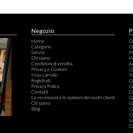
Negozio
P
Home
Gi
Categorie
O
Servizi
C
P
Chi siamo
C
Fe
Condizioni di vendita
S
A
Privacy e Cookies
S
Gi
Il tuo carrello
T
T
Registrati
Ta
Gi
Privacy Policy
G
Gi
Contatti
T
Di
Le recensioni e le opinioni dei nostri clienti
Qu
Gi
Chi siamo
C
Gi
Blog
S
Ci
Qu
Ci
S
S
S
C
S