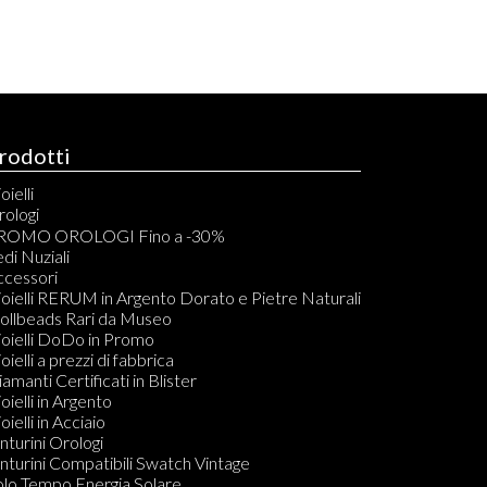
rodotti
oielli
rologi
rono Automatici
ROMO OROLOGI Fino a -30%
rono Quarzo
di Nuziali
olo Tempo Automatici
ccessori
olo Tempo Quarzo
oielli RERUM in Argento Dorato e Pietre Naturali
asca Carica Manuale
rollbeads Rari da Museo
sca al Quarzo
oielli DoDo in Promo
mt Automatico
oielli a prezzi di fabbrica
ouch
amanti Certificati in Blister
arzo Digitale
oielli in Argento
ronografo Carica Manuale
oielli in Acciaio
olo Tempo Carica Manuale
nturini Orologi
arzo Analogico Digitale
nturini Compatibili Swatch Vintage
olo Tempo Energia Solare
olo Tempo Energia Solare