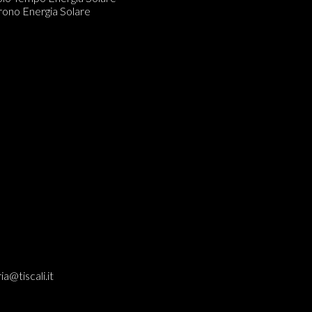
CUBAQUA
rono Energia Solare
olo Tempo Carica Manuale o Automatica
ia@tiscali.it