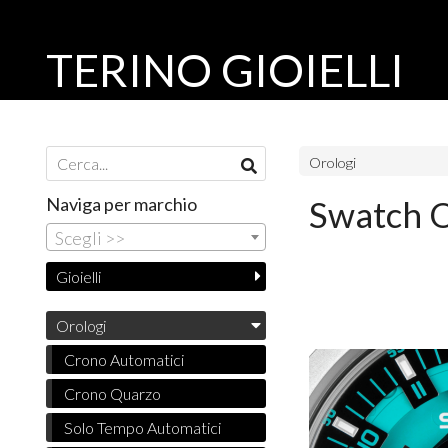
TERINO GIOIELLI
Orologi
Naviga per marchio
Swatch 
Scegli >>
Gioielli
Orologi
Crono Automatici
Crono Quarzo
Solo Tempo Automatici