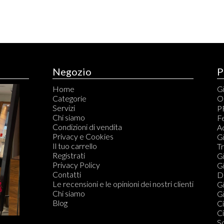
Negozio
P
Home
Gi
Categorie
O
Servizi
C
P
Chi siamo
C
Fe
Condizioni di vendita
S
A
Privacy e Cookies
S
Gi
Il tuo carrello
T
T
Registrati
Ta
Gi
Privacy Policy
G
Gi
Contatti
T
Di
Le recensioni e le opinioni dei nostri clienti
Qu
Gi
Chi siamo
C
Gi
Blog
S
Ci
Qu
Ci
S
S