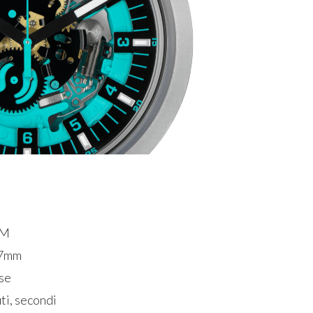
RIM
47mm
ese
uti, secondi