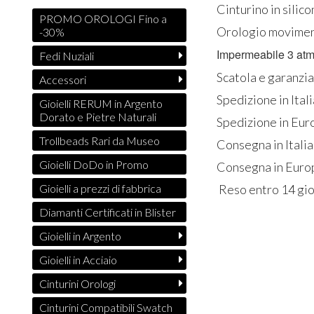
Cinturino in silic
PROMO OROLOGI Fino a
Orologio moviment
-30%
Impermeabile 3 atm
Fedi Nuziali
Scatola e garanzia
Accessori
Spedizione in Ital
Gioielli RERUM in Argento
Dorato e Pietre Naturali
Spedizione in Eur
Trollbeads Rari da Museo
Consegna in Italia
Gioielli DoDo in Promo
Consegna in Europ
Reso entro 14 gio
Gioielli a prezzi di fabbrica
Diamanti Certificati in Blister
Gioielli in Argento
Gioielli in Acciaio
Cinturini Orologi
Cinturini Compatibili Swatch