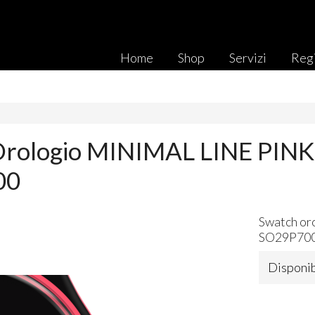
Home
Shop
Servizi
Regi
Orologio MINIMAL LINE PIN
00
Swatch or
SO29P70
Disponib