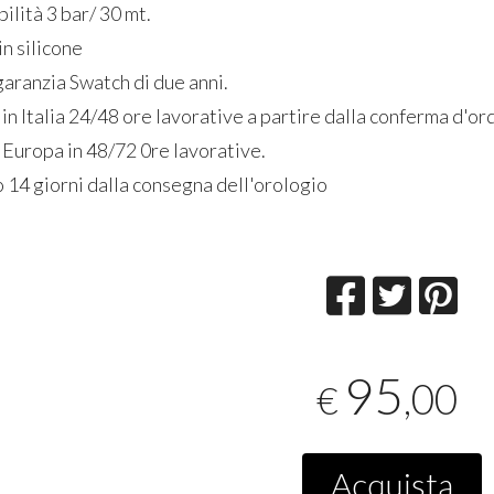
lità 3 bar/ 30 mt.
in silicone
garanzia Swatch di due anni.
n Italia 24/48 ore lavorative a partire dalla conferma d'or
Europa in 48/72 0re lavorative.
iorni dalla consegna dell'orologio
95
,00
€
Acquista