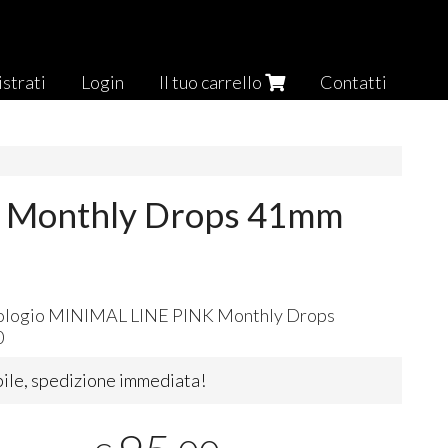
strati
Login
Il tuo carrello
Contatti
K Monthly Drops 41mm
ologio
MINIMAL
LINE
PINK
Monthly Drops
0
ile, spedizione immediata!