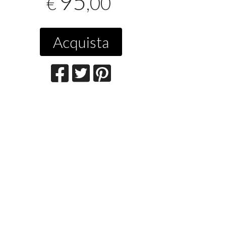
95
,00
€
Acquista