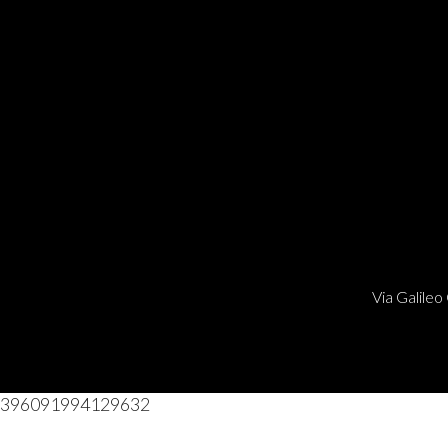
Via Galileo 
396091994129632