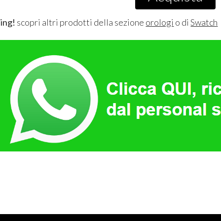
ing!
scopri altri prodotti della sezione
orologi
o di
Swatch