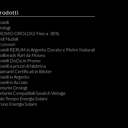
rodotti
oielli
rologi
rono Automatici
ROMO OROLOGI Fino a -30%
rono Quarzo
di Nuziali
olo Tempo Automatici
ccessori
olo Tempo Quarzo
oielli RERUM in Argento Dorato e Pietre Naturali
asca Carica Manuale
rollbeads Rari da Museo
sca al Quarzo
oielli DoDo in Promo
mt Automatico
oielli a prezzi di fabbrica
ouch
amanti Certificati in Blister
arzo Digitale
oielli in Argento
ronografo Carica Manuale
oielli in Acciaio
olo Tempo Carica Manuale
nturini Orologi
arzo Analogico Digitale
nturini Compatibili Swatch Vintage
olo Tempo Energia Solare
olo Tempo Energia Solare
CUBAQUA
rono Energia Solare
olo Tempo Carica Manuale o Automatica