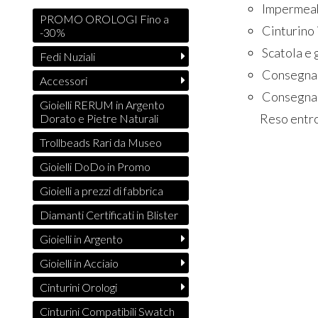
Impermeabi
PROMO OROLOGI Fino a
Cinturino 
-30%
Scatola e 
Fedi Nuziali
Consegna i
Accessori
Consegna 
Gioielli RERUM in Argento
Reso entro 14 g
Dorato e Pietre Naturali
Trollbeads Rari da Museo
Gioielli DoDo in Promo
Gioielli a prezzi di fabbrica
Diamanti Certificati in Blister
Gioielli in Argento
Gioielli in Acciaio
Cinturini Orologi
Cinturini Compatibili Swatch