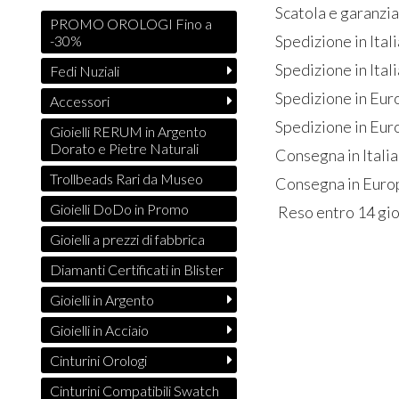
Scatola e garanzia
PROMO OROLOGI Fino a
Spedizione in Ital
-30%
Spedizione in Itali
Fedi Nuziali
Spedizione in Eur
Accessori
Spedizione in Euro
Gioielli RERUM in Argento
Dorato e Pietre Naturali
Consegna in Italia
Trollbeads Rari da Museo
Consegna in Europ
Gioielli DoDo in Promo
Reso entro 14 gio
Gioielli a prezzi di fabbrica
Diamanti Certificati in Blister
Gioielli in Argento
Gioielli in Acciaio
Cinturini Orologi
Cinturini Compatibili Swatch