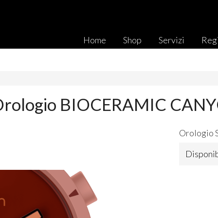
Home
Shop
Servizi
Regi
Orologio BIOCERAMIC CAN
Orologio 
Disponib