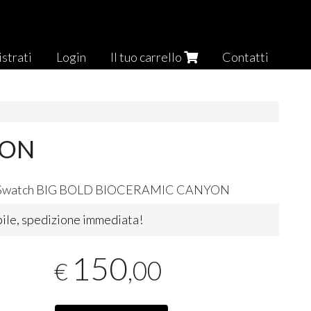
strati
Login
Il tuo carrello
Contatti
YON
Swatch
BIG
BOLD
BIOCERAMIC
CANYON
ile, spedizione immediata!
150
,00
€