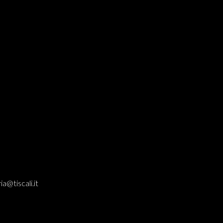
olo Tempo Carica Manuale o Automatica
ia@tiscali.it