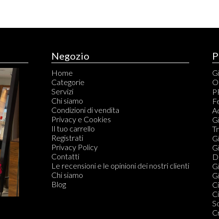
Negozio
P
Home
Gi
Categorie
O
Servizi
C
P
Chi siamo
C
Fe
Condizioni di vendita
S
A
Privacy e Cookies
S
Gi
Il tuo carrello
T
T
Registrati
Ta
Gi
Privacy Policy
G
Gi
Contatti
T
Di
Le recensioni e le opinioni dei nostri clienti
Qu
Gi
Chi siamo
C
Gi
Blog
S
Ci
Qu
Ci
S
S
S
C