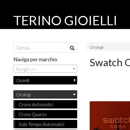
TERINO GIOIELLI
Orologi
Naviga per marchio
Swatch 
Scegli >>
Gioielli
Orologi
Crono Automatici
Crono Quarzo
Solo Tempo Automatici