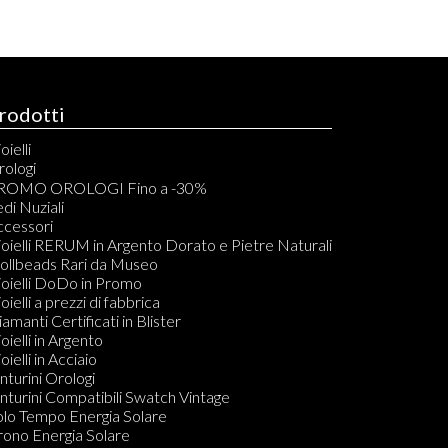
rodotti
oielli
rologi
rono Automatici
ROMO OROLOGI Fino a -30%
rono Quarzo
di Nuziali
olo Tempo Automatici
ccessori
olo Tempo Quarzo
oielli RERUM in Argento Dorato e Pietre Naturali
asca Carica Manuale
rollbeads Rari da Museo
sca al Quarzo
oielli DoDo in Promo
mt Automatico
oielli a prezzi di fabbrica
ouch
amanti Certificati in Blister
arzo Digitale
oielli in Argento
ronografo Carica Manuale
oielli in Acciaio
olo Tempo Carica Manuale
nturini Orologi
arzo Analogico Digitale
nturini Compatibili Swatch Vintage
olo Tempo Energia Solare
olo Tempo Energia Solare
CUBAQUA
rono Energia Solare