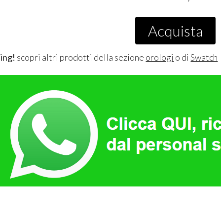
Acquista
ing!
scopri altri prodotti della sezione
orologi
o di
Swatch