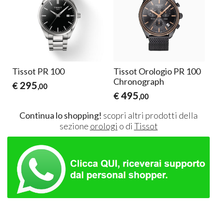
0
Tissot PR 100
Tissot Orologio PR 100
Chronograph
295
€
,00
495
€
,00
Continua lo shopping!
scopri altri prodotti della
sezione
orologi
o di
Tissot