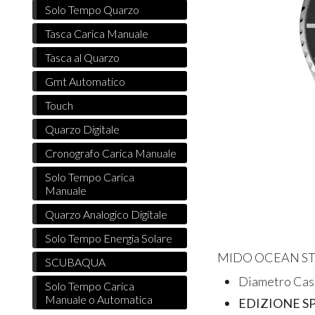
Solo Tempo Quarzo
Tasca Carica Manuale
Tasca al Quarzo
Gmt Automatico
Touch
Quarzo Digitale
Cronografo Carica Manuale
Solo Tempo Carica
Manuale
Quarzo Analogico Digitale
Solo Tempo Energia Solare
MIDO OCEAN ST
SCUBAQUA
Diametro Cas
Solo Tempo Carica
Manuale o Automatica
EDIZIONE S