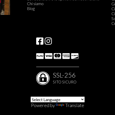
Chi siamo
C
Gi
Blog
S
Ci
Qu
Ci
S
S
S
C
S
SSL-256
SITO SICURO
Powered by
Translate