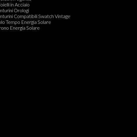
ronografo Carica Manuale
oielli in Acciaio
olo Tempo Carica Manuale
nturini Orologi
arzo Analogico Digitale
nturini Compatibili Swatch Vintage
olo Tempo Energia Solare
olo Tempo Energia Solare
CUBAQUA
rono Energia Solare
olo Tempo Carica Manuale o Automatica