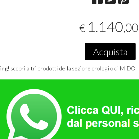
1.140
,00
€
Acquista
ing!
scopri altri prodotti della sezione
orologi
o di
MIDO