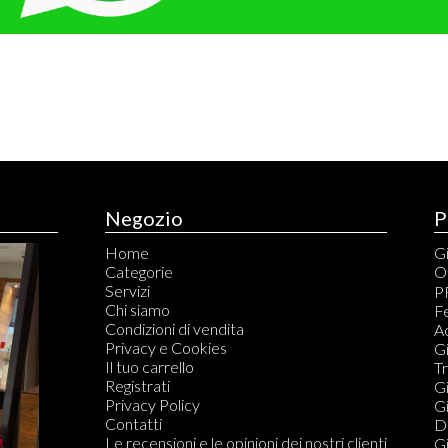
Negozio
P
Home
Gi
Categorie
O
Servizi
C
P
Chi siamo
C
Fe
Condizioni di vendita
S
A
Privacy e Cookies
S
Gi
Il tuo carrello
T
T
Registrati
Ta
Gi
Privacy Policy
G
Gi
Contatti
T
Di
Le recensioni e le opinioni dei nostri clienti
Qu
Gi