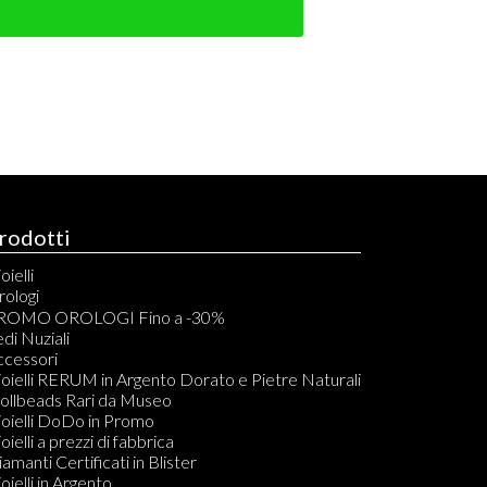
rodotti
oielli
rologi
rono Automatici
ROMO OROLOGI Fino a -30%
rono Quarzo
di Nuziali
olo Tempo Automatici
ccessori
olo Tempo Quarzo
oielli RERUM in Argento Dorato e Pietre Naturali
asca Carica Manuale
rollbeads Rari da Museo
sca al Quarzo
oielli DoDo in Promo
mt Automatico
oielli a prezzi di fabbrica
ouch
amanti Certificati in Blister
arzo Digitale
oielli in Argento