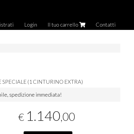
strati
Login
Il tuo carrello
Contatti
E
SPECIALE
(1
CINTURINO
EXTRA
)
ile, spedizione immediata!
1.140
,00
€