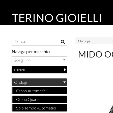
TERINO GIOIELLI
Orologi
Naviga per marchio
MIDO O
Scegli >>
Gioielli
Orologi
Crono Automatici
Crono Quarzo
Solo Tempo Automatici