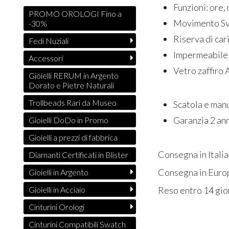
Funzioni: ore,
PROMO OROLOGI Fino a
Movimento Sv
-30%
Riserva di car
Fedi Nuziali
Impermeabile 
Accessori
Vetro zaffiro 
Gioielli RERUM in Argento
Dorato e Pietre Naturali
Trollbeads Rari da Museo
Scatola e man
Garanzia 2 an
Gioielli DoDo in Promo
Gioielli a prezzi di fabbrica
Consegna in Italia
Diamanti Certificati in Blister
Consegna in Europ
Gioielli in Argento
Reso entro 14 gio
Gioielli in Acciaio
Cinturini Orologi
Cinturini Compatibili Swatch