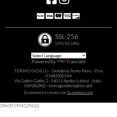
SSL-256
SITO SICURO
Powered by
Translate
TERINO GIOIELLI - Gioielleria Terino Piero - P.Iva
01483300594
Via Galileo Galilei, 2 - 04011 Aprilia (Latina) - Italia -
069282982 -
terinogioielleria@tiscali.it
Ecommerce creato con
Scontrino.com
396091994129632