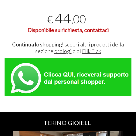
44
,00
€
Disponibile su richiesta, contattaci
Continua lo shopping!
scopri altri prodotti della
sezione
orologi
o di
Flik Flak
TERINO GIOIELLI