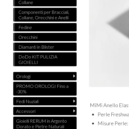
Collane
Componenti per Bracciali,
Collane, Orecchini e Anelli
Fedine
Orecchini
Diamanti in Blister
DoDo KIT PULIZIA
GIOIELLI
Orologi
PROMO OROLOGI Fino a
-30%
Fedi Nuziali
MiMi Anello Elas
Accessori
Perle Freshwa
Gioielli RERUM in Argento
Misure Perle:
Dorato e Pietre Naturali