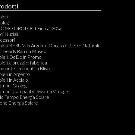
rodotti
ielli
elli
ologi
acciali
OMO OROLOGI Fino a -30%
vigliere
di Nuziali
ondoli
cessori
llane
oielli RERUM in Argento Dorato e Pietre Naturali
mponenti per Bracciali, Collane, Orecchini e Anelli
ollbeads Rari da Museo
dine
oielli DoDo in Promo
ecchini
oielli a prezzi di fabbrica
amanti in Blister
amanti Certificati in Blister
Do KIT PULIZIA GIOIELLI
oielli in Argento
ielli in Acciaio
nturini Orologi
nturini Compatibili Swatch Vintage
lo Tempo Energia Solare
ono Energia Solare