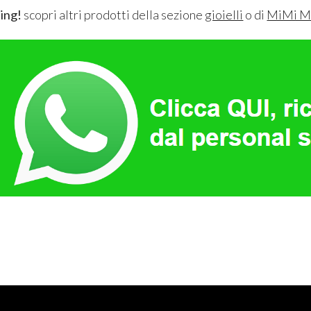
ing!
scopri altri prodotti della sezione
gioielli
o di
MiMi M