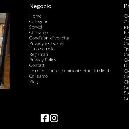
Negozio
P
Home
Gio
Categorie
An
Or
Servizi
Br
PR
Chi siamo
Ca
Fe
Condizioni di vendita
Ci
Ac
Privacy e Cookies
Co
Gi
Il tuo carrello
Co
Tr
Registrati
Fe
Gi
Privacy Policy
Or
Gi
Contatti
Di
Di
Le recensioni e le opinioni dei nostri clienti
Do
Gi
Chi siamo
Gio
Blog
Ci
Ci
So
Cr