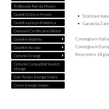
Trollbeads Rari da Museo
Gioielli DoDo in Promo
Scatola e man
Gioielli a prezzi di fabbrica
Garanzia 2 ann
Diamanti Certificati in Blister
Consegna in Italia
Gioielli in Argento
Consegna in Europ
Gioielli in Acciaio
Reso entro 14 gio
Cinturini Orologi
Cinturini Compatibili Swatch
Vintage
Solo Tempo Energia Solare
Crono Energia Solare