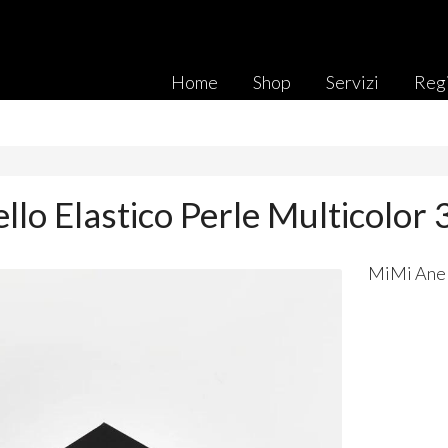
Home
Shop
Servizi
Regi
llo Elastico Perle Multicolor
MiMi Anel