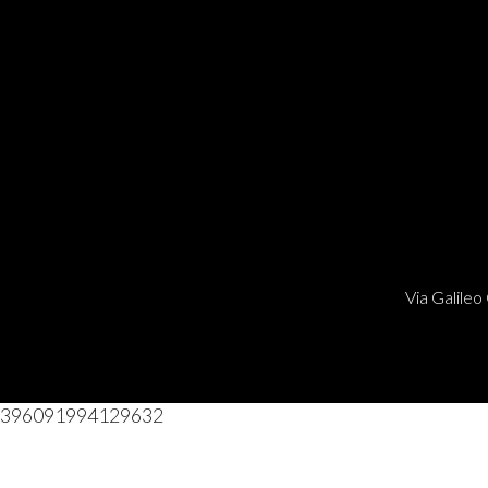
Via Galileo 
396091994129632