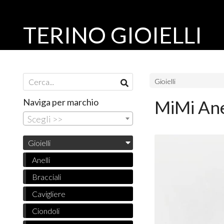
TERINO GIOIELLI
Gioielli
Naviga per marchio
MiMi Ane
Scegli >>
Gioielli
Anelli
Bracciali
Cavigliere
Ciondoli