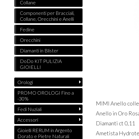
Collane
Componenti per Bracciali,
Collane, Orecchini e Anelli
Fedine
Orecchini
Diamanti in Blister
DoDo KIT PULIZIA
GIOIELLI
Orologi
PROMO OROLOGI Fino a
-30%
MIMI Anello coll
Fedi Nuziali
Anello in Oro Ros
Accessori
Diamanti ct 0,11
Gioielli RERUM in Argento
Ametista Hydrot
Dorato e Pietre Naturali