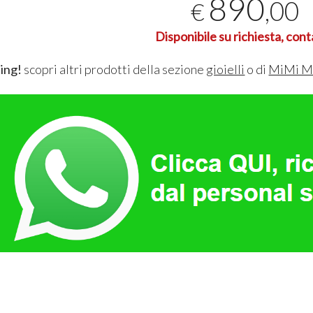
890
,00
€
Disponibile su richiesta, cont
ing!
scopri altri prodotti della sezione
gioielli
o di
MiMi M