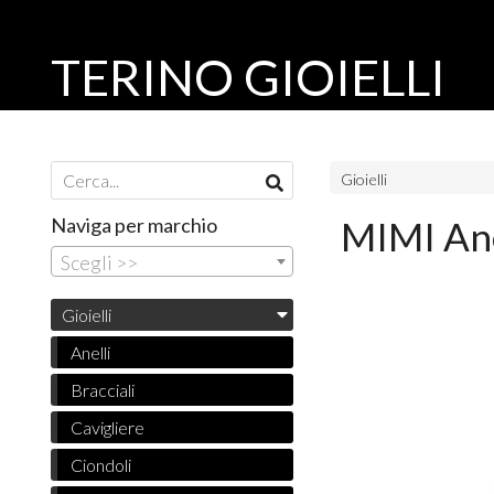
TERINO GIOIELLI
Gioielli
Naviga per marchio
MIMI An
Scegli >>
Gioielli
Anelli
Bracciali
Cavigliere
Ciondoli