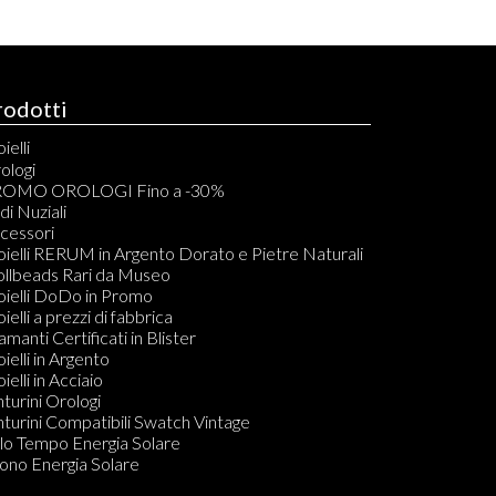
rodotti
ielli
elli
ologi
acciali
OMO OROLOGI Fino a -30%
vigliere
di Nuziali
ondoli
cessori
llane
oielli RERUM in Argento Dorato e Pietre Naturali
mponenti per Bracciali, Collane, Orecchini e Anelli
ollbeads Rari da Museo
dine
oielli DoDo in Promo
ecchini
oielli a prezzi di fabbrica
amanti in Blister
amanti Certificati in Blister
Do KIT PULIZIA GIOIELLI
oielli in Argento
ielli in Acciaio
nturini Orologi
nturini Compatibili Swatch Vintage
lo Tempo Energia Solare
ono Energia Solare