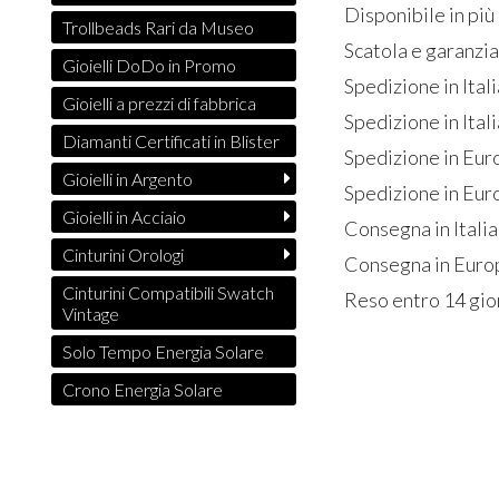
Disponibile in più 
Trollbeads Rari da Museo
Scatola e garanzi
Gioielli DoDo in Promo
Spedizione in Ital
Gioielli a prezzi di fabbrica
Spedizione in Itali
Diamanti Certificati in Blister
Spedizione in Eur
Gioielli in Argento
Spedizione in Euro
Gioielli in Acciaio
Consegna in Italia
Cinturini Orologi
Consegna in Europ
Cinturini Compatibili Swatch
Reso entro 14 gio
Vintage
Solo Tempo Energia Solare
Crono Energia Solare