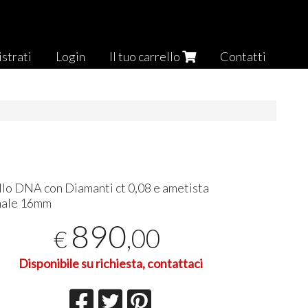
strati
Login
Il tuo carrello
Contatti
llo
DNA
con Diamanti ct 0,08 e ametista
male 16mm
890
,00
€
Disponibile su richiesta, contattaci