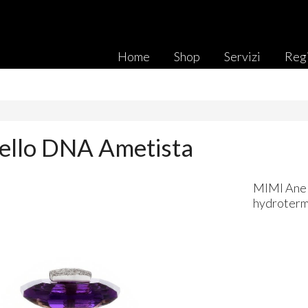
Home
Shop
Servizi
Regi
ello DNA Ametista
MIMI
Ane
hydroter