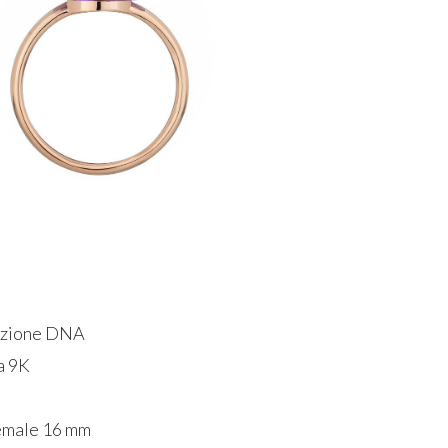
ezione DNA
a 9K
emale 16 mm