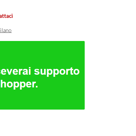
attaci
ilano