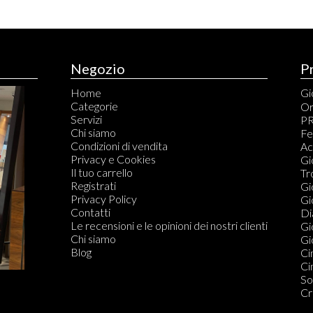
Negozio
P
Home
Gio
Categorie
An
Or
Servizi
Br
PR
Chi siamo
Ca
Fe
Condizioni di vendita
Ci
Ac
Privacy e Cookies
Co
Gi
Il tuo carrello
Co
Tr
Registrati
Fe
Gi
Privacy Policy
Or
Gi
Contatti
Di
Di
Le recensioni e le opinioni dei nostri clienti
Do
Gi
Chi siamo
Gio
Blog
Ci
Ci
So
Cr