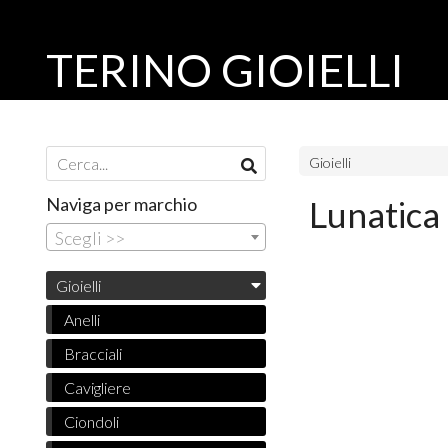
TERINO GIOIELLI
Gioielli
Naviga per marchio
Lunatica
Scegli >>
Gioielli
Anelli
Bracciali
Cavigliere
Ciondoli