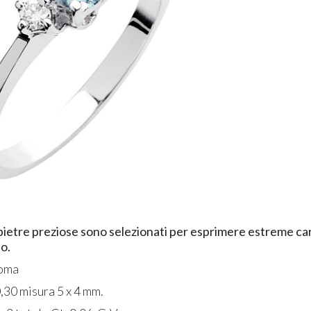
on pietre preziose sono selezionati per esprimere estreme car
io.
Roma
,30 misura 5 x 4 mm.