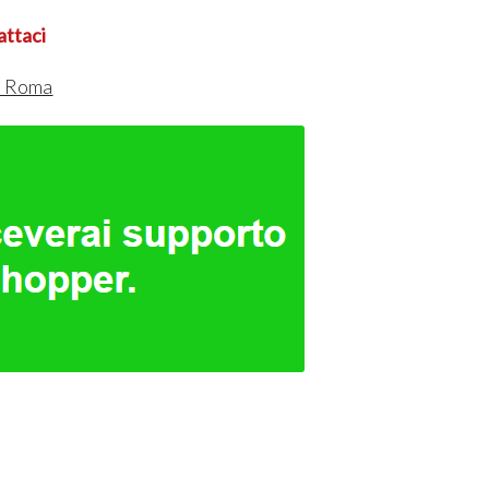
attaci
a Roma