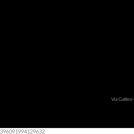
Via Galileo 
396091994129632