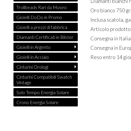
Diamanti bianchi n
Trollbeads Rari da Museo
Oro bianco 750 gr
Gioielli DoDo in Promo
Inclusa scatola, g
Gioielli a prezzi di fabbrica
Articolo prodotto 
Diamanti Certificati in Blister
Consegna in Italia
Gioielli in Argento
Consegna in Europ
Reso entro 14 gio
Gioielli in Acciaio
Cinturini Orologi
Cinturini Compatibili Swatch
Vintage
Solo Tempo Energia Solare
Crono Energia Solare