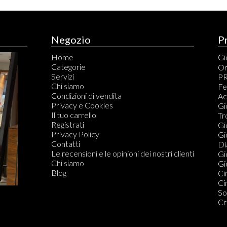
Negozio
P
Home
Gio
Categorie
An
Or
Servizi
Br
PR
Chi siamo
Ca
Fe
Condizioni di vendita
Ci
Ac
Privacy e Cookies
Co
Gi
Il tuo carrello
Co
Tr
Registrati
Fe
Gi
Privacy Policy
Or
Gi
Contatti
Di
Di
Le recensioni e le opinioni dei nostri clienti
Do
Gi
Chi siamo
Gio
Blog
Ci
Ci
So
Cr