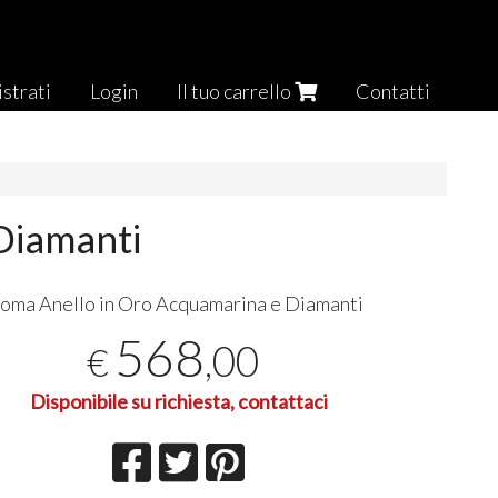
strati
Login
Il tuo carrello
Contatti
Diamanti
Roma Anello in Oro Acquamarina e Diamanti
568
,00
€
Disponibile su richiesta, contattaci