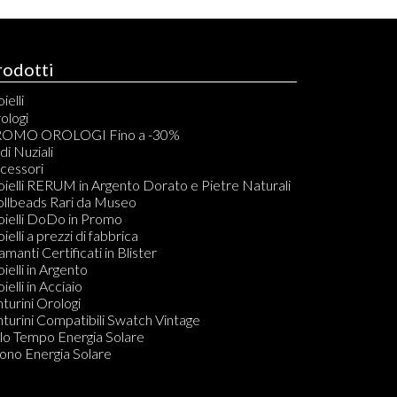
rodotti
ielli
elli
ologi
acciali
OMO OROLOGI Fino a -30%
vigliere
di Nuziali
ondoli
cessori
llane
oielli RERUM in Argento Dorato e Pietre Naturali
mponenti per Bracciali, Collane, Orecchini e Anelli
ollbeads Rari da Museo
dine
oielli DoDo in Promo
ecchini
oielli a prezzi di fabbrica
amanti in Blister
amanti Certificati in Blister
Do KIT PULIZIA GIOIELLI
oielli in Argento
ielli in Acciaio
nturini Orologi
nturini Compatibili Swatch Vintage
lo Tempo Energia Solare
ono Energia Solare