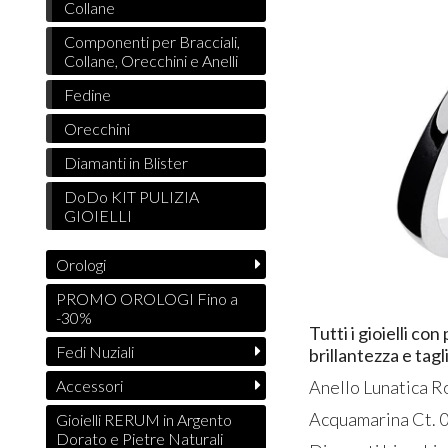
Collane
Componenti per Bracciali,
Collane, Orecchini e Anelli
Fedine
Orecchini
Diamanti in Blister
DoDo KIT PULIZIA
GIOIELLI
Orologi
PROMO OROLOGI Fino a
-30%
Tutti i gioielli c
Fedi Nuziali
brillantezza e tagl
Accessori
Anello Lunatica 
Acquamarina Ct. 0
Gioielli RERUM in Argento
Dorato e Pietre Naturali