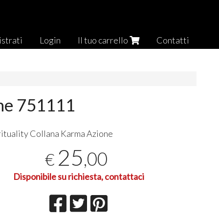
strati
Login
Il tuo carrello
Contatti
one 751111
rituality Collana Karma Azione
25
,00
€
Disponibile su richiesta, contattaci