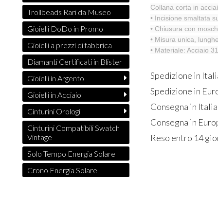
Collana corta in accia
Trollbeads Rari da Museo
• Incisione smaltata s
Gioielli DoDo in Promo
• Chiusura con mosch
• Misura unica, lung
Gioielli a prezzi di fabbrica
• Materiale: Acciaio 3
Diamanti Certificati in Blister
Spedizione in Itali
Gioielli in Argento
Spedizione in Euro
Gioielli in Acciaio
Consegna in Italia
Cinturini Orologi
Consegna in Europ
Cinturini Compatibili Swatch
Vintage
Reso entro 14 gio
Solo Tempo Energia Solare
Crono Energia Solare