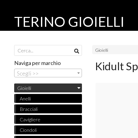
TERINO GIOIELLI
Gioielli
Naviga per marchio
Kidult S
Scegli >>
Gioielli
Anelli
Bracciali
Cavigliere
Ciondoli