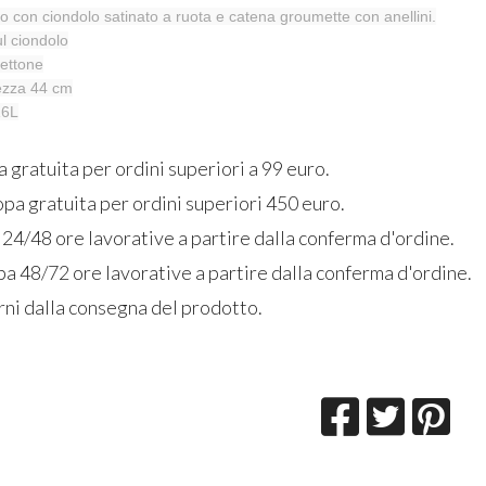
io con ciondolo satinato a ruota e catena groumette con anellini.
ul ciondolo
ettone
hezza 44 cm
16L
a gratuita per ordini superiori a 99 euro.
pa gratuita per ordini superiori 450 euro.
 24/48 ore lavorative a partire dalla conferma d'ordine.
a 48/72 ore lavorative a partire dalla conferma d'ordine.
rni dalla consegna del prodotto.