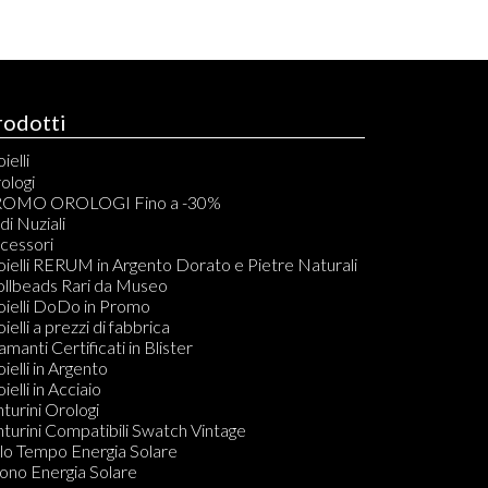
rodotti
ielli
elli
ologi
acciali
OMO OROLOGI Fino a -30%
vigliere
di Nuziali
ondoli
cessori
llane
oielli RERUM in Argento Dorato e Pietre Naturali
mponenti per Bracciali, Collane, Orecchini e Anelli
ollbeads Rari da Museo
dine
oielli DoDo in Promo
ecchini
oielli a prezzi di fabbrica
amanti in Blister
amanti Certificati in Blister
Do KIT PULIZIA GIOIELLI
oielli in Argento
ielli in Acciaio
nturini Orologi
nturini Compatibili Swatch Vintage
lo Tempo Energia Solare
ono Energia Solare