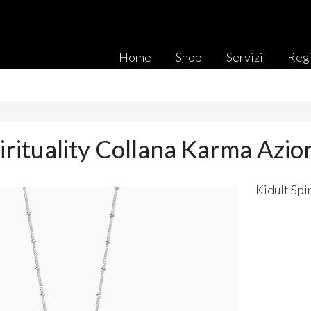
Home
Shop
Servizi
Regi
pirituality Collana Karma Azi
Kidult Spi