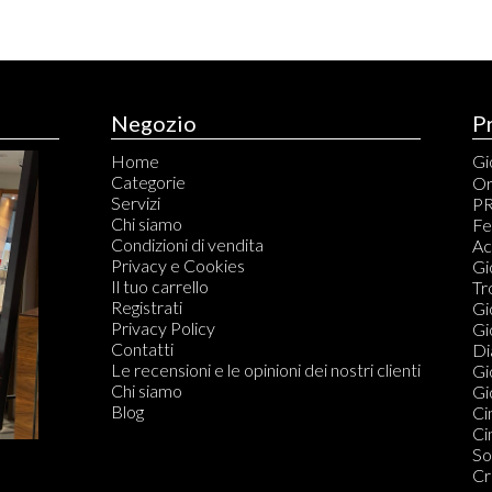
Negozio
P
Home
Gio
Categorie
An
Or
Servizi
Br
PR
Chi siamo
Ca
Fe
Condizioni di vendita
Ci
Ac
Privacy e Cookies
Co
Gi
Il tuo carrello
Co
Tr
Registrati
Fe
Gi
Privacy Policy
Or
Gi
Contatti
Di
Di
Le recensioni e le opinioni dei nostri clienti
Do
Gi
Chi siamo
Gio
Blog
Ci
Ci
So
Cr