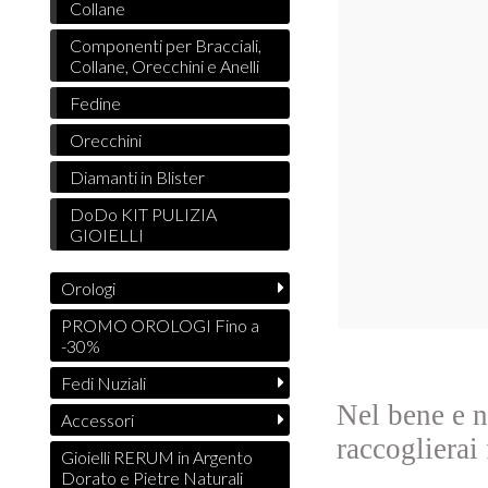
Collane
Componenti per Bracciali,
Collane, Orecchini e Anelli
Fedine
Orecchini
Diamanti in Blister
DoDo KIT PULIZIA
GIOIELLI
Orologi
PROMO OROLOGI Fino a
-30%
Fedi Nuziali
Nel bene e ne
Accessori
raccoglierai 
Gioielli RERUM in Argento
Dorato e Pietre Naturali