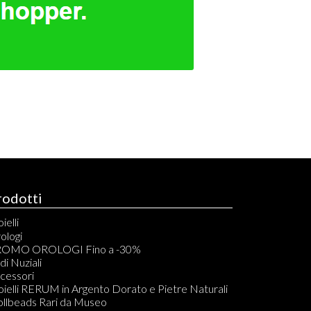
rodotti
ielli
elli
ologi
acciali
OMO OROLOGI Fino a -30%
vigliere
di Nuziali
ondoli
cessori
llane
oielli RERUM in Argento Dorato e Pietre Naturali
mponenti per Bracciali, Collane, Orecchini e Anelli
ollbeads Rari da Museo