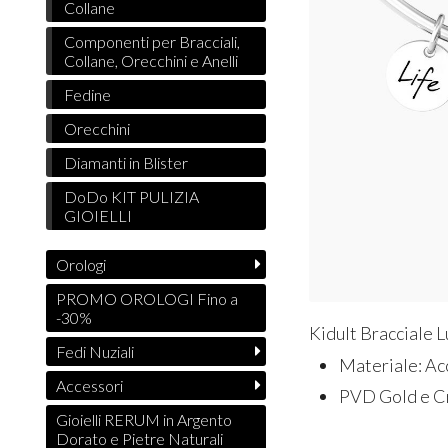
Collane
Componenti per Bracciali,
Collane, Orecchini e Anelli
Fedine
Orecchini
Diamanti in Blister
DoDo KIT PULIZIA
GIOIELLI
Orologi
PROMO OROLOGI Fino a
-30%
Kidult Bracciale 
Fedi Nuziali
Materiale: Ac
Accessori
PVD Gold e Cr
Gioielli RERUM in Argento
Dorato e Pietre Naturali