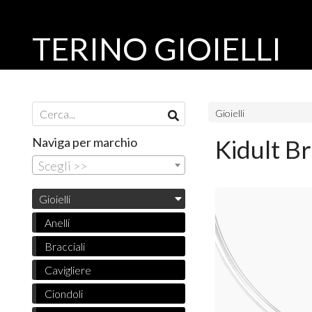
TERINO GIOIELLI
Gioielli
Naviga per marchio
Kidult Br
Scegli >>
Gioielli
Anelli
Bracciali
Cavigliere
Ciondoli