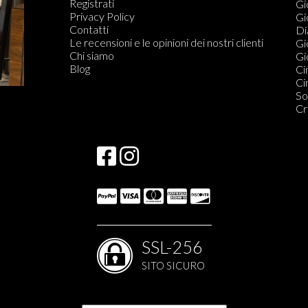
Registrati
Fe
Gi
Privacy Policy
Or
Gi
Contatti
Di
Di
Le recensioni e le opinioni dei nostri clienti
Do
Gi
Chi siamo
Gio
Blog
Ci
Ci
So
Cr
SSL-256
SITO SICURO