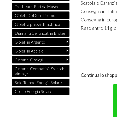
Scatola e Garanzia
Trollbeads Rari da Museo
Consegna in Italia
Gioielli DoDo in Promo
Consegna in Europ
Gioielli a prezzi di fabbrica
Reso entro 14 gior
Diamanti Certificati in Blister
Gioielli in Argento
Gioielli in Acciaio
Cinturini Orologi
Cinturini Compatibili Swatch
Vintage
Continua lo shopp
Solo Tempo Energia Solare
Crono Energia Solare