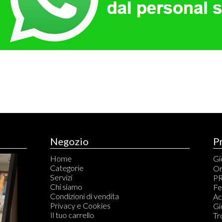
Negozio
P
Home
Gio
Categorie
An
Or
Servizi
Br
PR
Chi siamo
Ca
Fe
Condizioni di vendita
Ci
Ac
Privacy e Cookies
Co
Gi
Il tuo carrello
Co
Tr