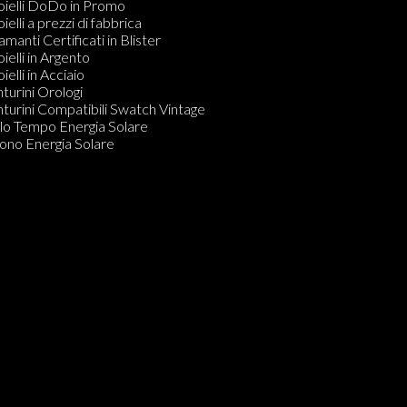
dine
oielli DoDo in Promo
ecchini
oielli a prezzi di fabbrica
amanti in Blister
amanti Certificati in Blister
Do KIT PULIZIA GIOIELLI
oielli in Argento
ielli in Acciaio
nturini Orologi
nturini Compatibili Swatch Vintage
lo Tempo Energia Solare
ono Energia Solare