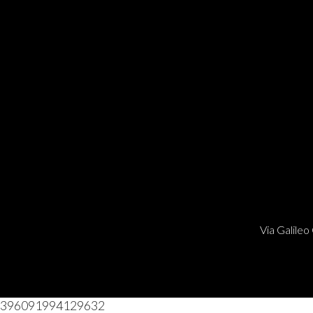
Via Galileo 
396091994129632