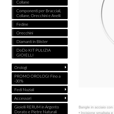
Collane
Componenti per Bracciali,
Collane, Orecchini e Anelli
Fedine
Orecchini
Diamanti in Blister
DoDo KIT PULIZIA
GIOIELLI
Orologi
PROMO OROLOGI Fino a
-30%
Fedi Nuziali
Accessori
Gioielli RERUM in Argento
Bangle in acciaio con 
Dorato e Pietre Naturali
• Incisione smaltata e 