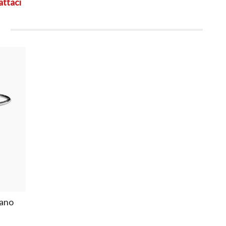
attaci
i
lano