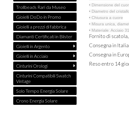
• Dimensione del cuo
Trollbeads Rari da Museo
• Diametro del cristal
Gioielli DoDo in Promo
• Chiusura a cuore
• Misura unica, diame
Gioielli a prezzi di fabbrica
• Materiale: Acciaio 
Fornito di scatola
Diamanti Certificati in Blister
Consegna in Italia
Gioielli in Argento
Consegna in Europ
Gioielli in Acciaio
Reso entro 14 gio
Cinturini Orologi
Cinturini Compatibili Swatch
Vintage
Solo Tempo Energia Solare
Crono Energia Solare