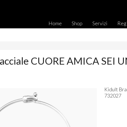
Home
Shop
Servizi
Regi
racciale CUORE AMICA SEI U
Kidult Bra
732027