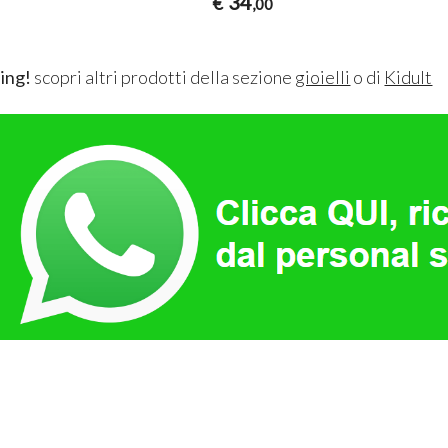
34
€
,00
ing!
scopri altri prodotti della sezione
gioielli
o di
Kidult