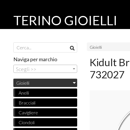
TERINO GIOIELLI
Gioielli
Naviga per marchio
Kidult B
Scegli >>
732027
Gioielli
Anelli
Bracciali
Cavigliere
Ciondoli