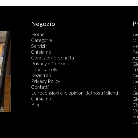
Negozio
P
Home
Gio
Categorie
An
Or
Servizi
Br
PR
Chi siamo
Ca
Fe
Condizioni di vendita
Ci
Ac
Privacy e Cookies
Co
Gi
Il tuo carrello
Co
Tr
Registrati
Fe
Gi
Privacy Policy
Or
Gi
Contatti
Di
Di
Le recensioni e le opinioni dei nostri clienti
Do
Gi
Chi siamo
Gio
Blog
Ci
Ci
So
Cr