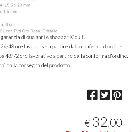
re: 15,5 x 20 mm
lo: 1,5 mm
tro 6 cm
316L con Pvd Oro Rosa, Cristallo
, garanzia di due anni e shopper Kidult.
 24/48 ore lavorative a partire dalla conferma d'ordine.
a 48/72 ore lavorative a partire dalla conferma d'ordine.
rni dalla consegna del prodotto
32
,00
€