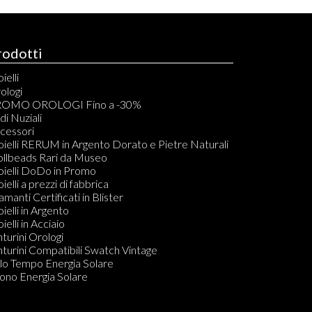
rodotti
ielli
elli
ologi
acciali
OMO OROLOGI Fino a -30%
vigliere
di Nuziali
ondoli
cessori
llane
oielli RERUM in Argento Dorato e Pietre Naturali
mponenti per Bracciali, Collane, Orecchini e Anelli
ollbeads Rari da Museo
dine
oielli DoDo in Promo
ecchini
oielli a prezzi di fabbrica
amanti in Blister
amanti Certificati in Blister
Do KIT PULIZIA GIOIELLI
oielli in Argento
ielli in Acciaio
nturini Orologi
nturini Compatibili Swatch Vintage
lo Tempo Energia Solare
ono Energia Solare