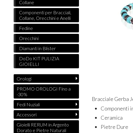
Collane
Componenti per Bracciali,
Collane, Orecchini e Anelli
Fedine
Orecchini
Diamanti in Blister
DoDo KIT PULIZIA
GIOIELLI
Orologi
PROMO OROLOGI Fino a
-30%
Bracciale Gerba 
Fedi Nuziali
Componenti i
Accessori
Ceramica
Gioielli RERUM in Argento
Pietre Dure
Dorato e Pietre Naturali