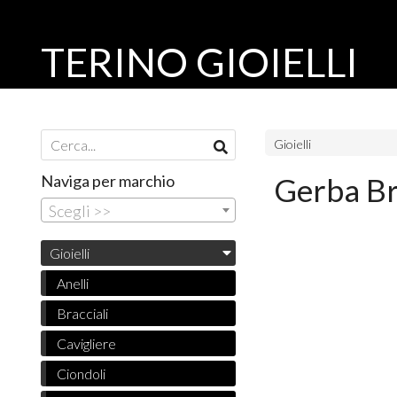
TERINO GIOIELLI
Gioielli
Naviga per marchio
Gerba Br
Scegli >>
Gioielli
Anelli
Bracciali
Cavigliere
Ciondoli