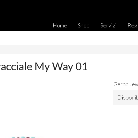
Home
Shop
Servizi
Regi
acciale My Way 01
Gerba Jew
Disponib