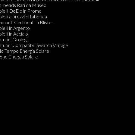
mponenti per Bracciali, Collane, Orecchini e Anelli
ollbeads Rari da Museo
dine
oielli DoDo in Promo
ecchini
oielli a prezzi di fabbrica
amanti in Blister
amanti Certificati in Blister
Do KIT PULIZIA GIOIELLI
oielli in Argento
ielli in Acciaio
nturini Orologi
nturini Compatibili Swatch Vintage
lo Tempo Energia Solare
ono Energia Solare