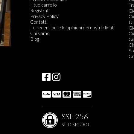
Il tuo carrello
Co
Tr
Registrati
Fe
Gi
Privacy Policy
Or
Gi
Contatti
Di
Di
Le recensioni e le opinioni dei nostri clienti
Do
Gi
Chi siamo
Gio
Blog
Ci
Ci
So
Cr
SSL-256
SITO SICURO