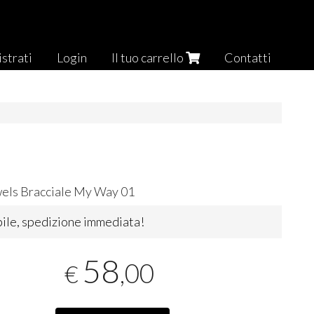
strati
Login
Il tuo carrello
Contatti
els Bracciale My Way 01
ile, spedizione immediata!
58
,00
€