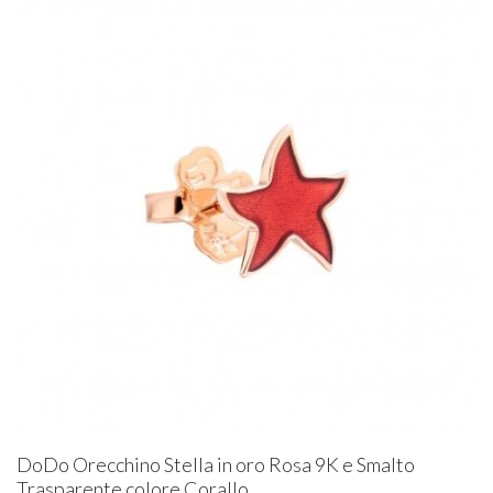
DoDo Orecchino Stella in oro Rosa 9K e Smalto
Trasparente colore Corallo