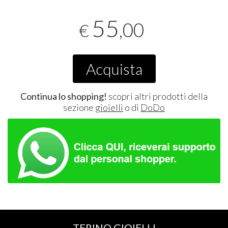
55
,00
€
Acquista
Continua lo shopping!
scopri altri prodotti della
sezione
gioielli
o di
DoDo
TERINO GIOIELLI