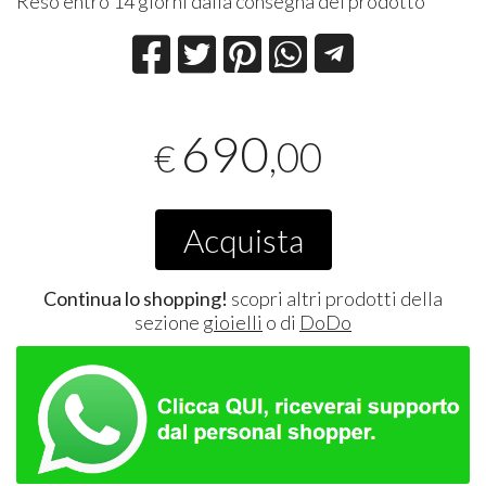
Reso entro 14 giorni dalla consegna del prodotto
690
,00
€
Acquista
Continua lo shopping!
scopri altri prodotti della
sezione
gioielli
o di
DoDo