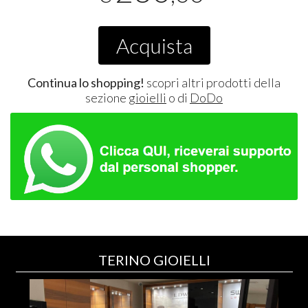
Acquista
Continua lo shopping!
scopri altri prodotti della
sezione
gioielli
o di
DoDo
TERINO GIOIELLI