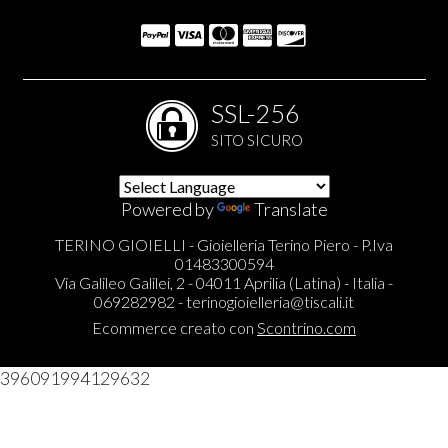
SSL-256
SITO SICURO
Powered by
Translate
TERINO GIOIELLI - Gioielleria Terino Piero - P.Iva
01483300594
Via Galileo Galilei, 2 - 04011 Aprilia (Latina) - Italia -
069282982 -
terinogioielleria@tiscali.it
Ecommerce creato con
Scontrino.com
396091994129632