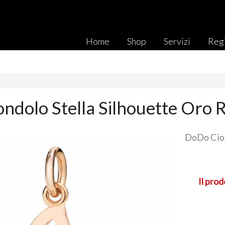
Home
Shop
Servizi
Regi
ndolo Stella Silhouette Oro 
DoDo Cion
Il prod