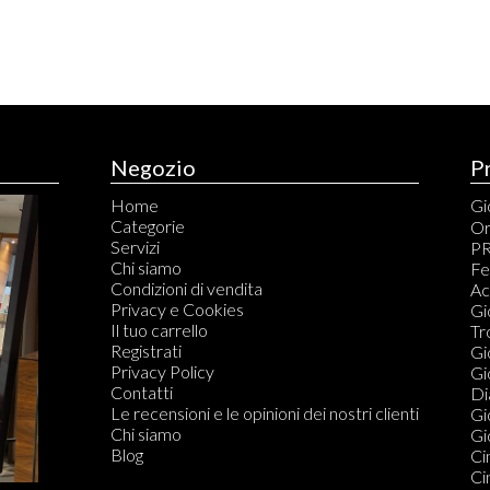
Negozio
P
Home
Gio
Categorie
An
Or
Servizi
Br
PR
Chi siamo
Ca
Fe
Condizioni di vendita
Ci
Ac
Privacy e Cookies
Co
Gi
Il tuo carrello
Co
Tr
Registrati
Fe
Gi
Privacy Policy
Or
Gi
Contatti
Di
Di
Le recensioni e le opinioni dei nostri clienti
Do
Gi
Chi siamo
Gio
Blog
Ci
Ci