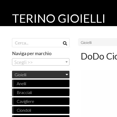
TERINO GIOIELLI
Gioielli
Naviga per marchio
DoDo Cio
Scegli >>
Gioielli
Anelli
Bracciali
Cavigliere
Ciondoli