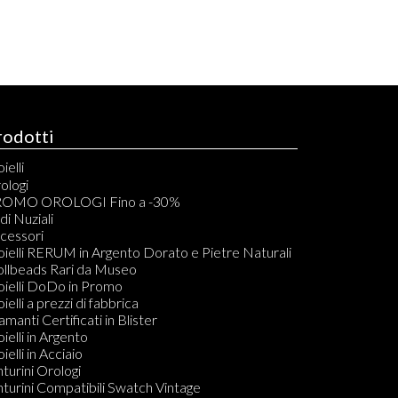
rodotti
ielli
elli
ologi
acciali
OMO OROLOGI Fino a -30%
vigliere
di Nuziali
ondoli
cessori
llane
oielli RERUM in Argento Dorato e Pietre Naturali
mponenti per Bracciali, Collane, Orecchini e Anelli
ollbeads Rari da Museo
dine
oielli DoDo in Promo
ecchini
oielli a prezzi di fabbrica
amanti in Blister
amanti Certificati in Blister
Do KIT PULIZIA GIOIELLI
oielli in Argento
ielli in Acciaio
nturini Orologi
nturini Compatibili Swatch Vintage