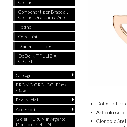
Collane
Componenti per Bracciali,
Collane, Orecchini e Anelli
Fedine
Orecchini
Diamanti in Blister
DoDo KIT PULIZIA
GIOIELLI
Orologi
PROMO OROLOGI Fino a
-30%
Fedi Nuziali
DoDo collezio
Accessori
Articolo raro
Gioielli RERUM in Argento
Ciondolo Stel
Dorato e Pietre Naturali