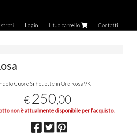
strati
Login
Il tuo carrello
Contatti
Rosa
dolo Cuore Silhouette in Oro Rosa 9K
250
,00
€
otto non è attualmente disponibile per l'acquisto.