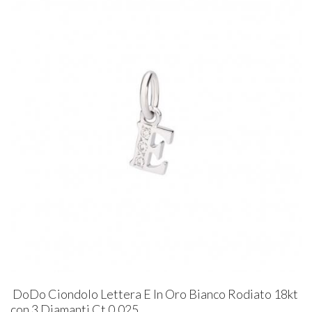
DoDo Ciondolo Lettera E In Oro Bianco Rodiato 18kt
con 3 Diamanti Ct 0.025