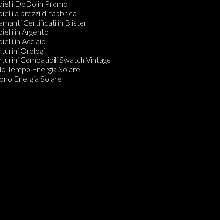
dine
oielli DoDo in Promo
ecchini
oielli a prezzi di fabbrica
amanti in Blister
amanti Certificati in Blister
Do KIT PULIZIA GIOIELLI
oielli in Argento
ielli in Acciaio
nturini Orologi
nturini Compatibili Swatch Vintage
lo Tempo Energia Solare
ono Energia Solare