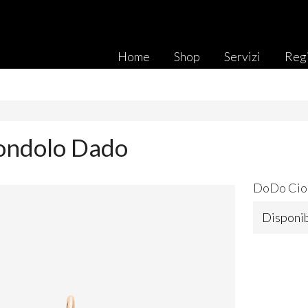
Home
Shop
Servizi
Regi
ondolo Dado
DoDo Cion
Disponib