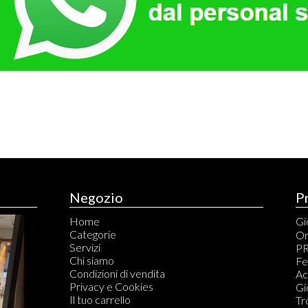
Negozio
P
Home
Gio
Categorie
An
Or
Servizi
Br
PR
Chi siamo
Ca
Fe
Condizioni di vendita
Ci
Ac
Privacy e Cookies
Co
Gi
Il tuo carrello
Co
Tr