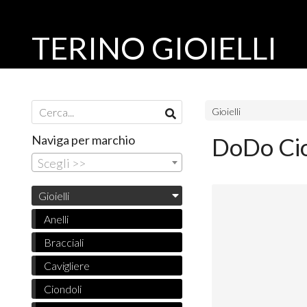
TERINO GIOIELLI
Gioielli
Naviga per marchio
DoDo Ci
Scegli >>
Gioielli
Anelli
Bracciali
Cavigliere
Ciondoli