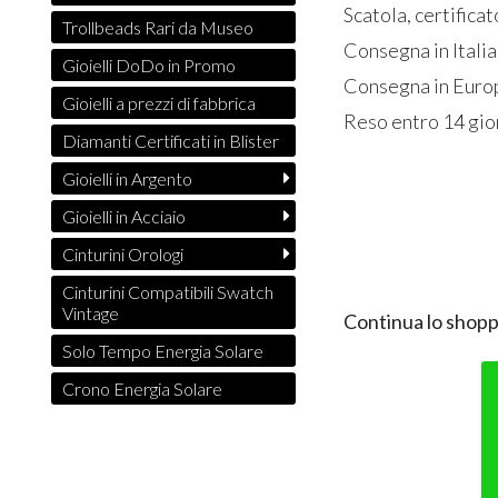
Scatola, certifica
Trollbeads Rari da Museo
Consegna in Italia
Gioielli DoDo in Promo
Consegna in Europ
Gioielli a prezzi di fabbrica
Reso entro 14 gio
Diamanti Certificati in Blister
Gioielli in Argento
Gioielli in Acciaio
Cinturini Orologi
Cinturini Compatibili Swatch
Vintage
Continua lo shopp
Solo Tempo Energia Solare
Crono Energia Solare