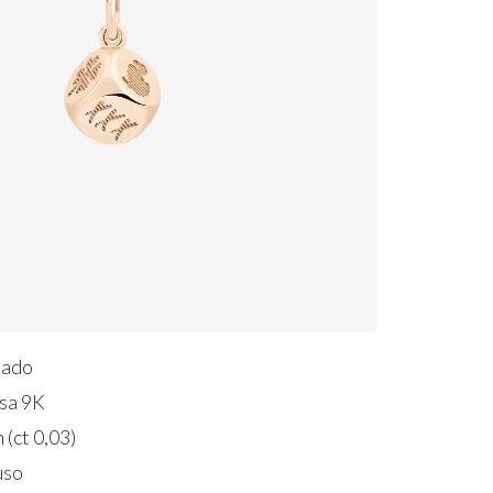
Dado
sa 9K
 (ct 0,03)
uso