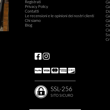
Registrati
Fe
Gi
Privacy Policy
Or
Gi
Contatti
Di
Di
Le recensioni e le opinioni dei nostri clienti
Do
Gi
Chi siamo
Gio
Blog
Ci
Ci
So
Cr
SSL-256
SITO SICURO