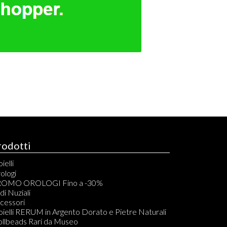
rodotti
ielli
elli
ologi
acciali
OMO OROLOGI Fino a -30%
vigliere
di Nuziali
ondoli
cessori
llane
oielli RERUM in Argento Dorato e Pietre Naturali
mponenti per Bracciali, Collane, Orecchini e Anelli
ollbeads Rari da Museo