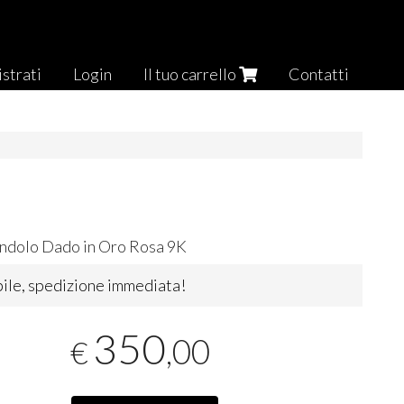
strati
Login
Il tuo carrello
Contatti
dolo Dado in Oro Rosa 9K
ile, spedizione immediata!
350
,00
€