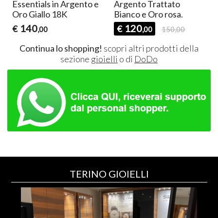
Essentials in Argento e
Argento Trattato
Oro Giallo 18K
Bianco e Oro rosa.
140
120
€
€
,00
,00
150,00
Continua lo shopping!
scopri altri prodotti della
sezione
gioielli
o di
DoDo
TERINO GIOIELLI