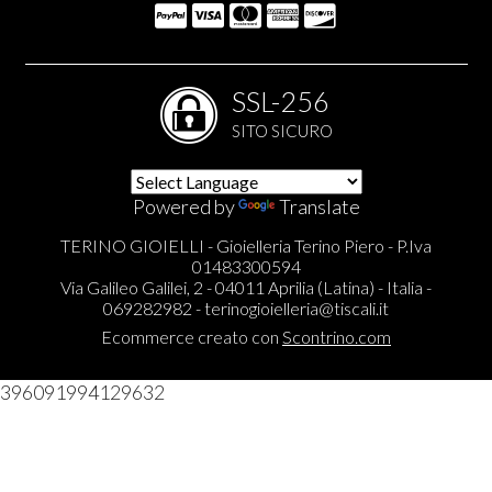
SSL-256
SITO SICURO
Powered by
Translate
TERINO GIOIELLI - Gioielleria Terino Piero - P.Iva
01483300594
Via Galileo Galilei, 2 - 04011 Aprilia (Latina) - Italia -
069282982 -
terinogioielleria@tiscali.it
Ecommerce creato con
Scontrino.com
396091994129632