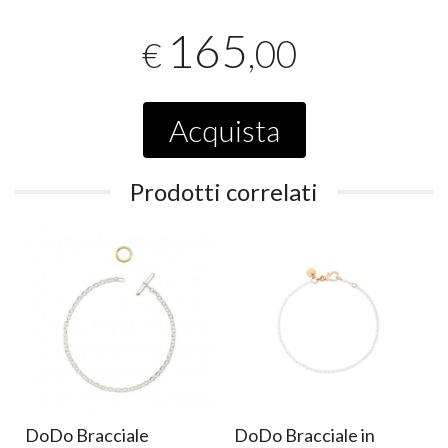
165
,00
€
Acquista
Prodotti correlati
n
DoDo Bracciale
DoDo Bracciale in