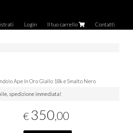
strati
Login
Il tuo carrello
Contatti
dolo Ape In Oro Giallo 18k e Smalto Nero
ile, spedizione immediata!
350
,00
€