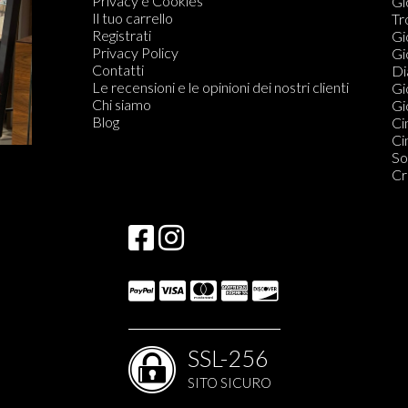
Privacy e Cookies
Co
Gi
Il tuo carrello
Co
Tr
Registrati
Fe
Gi
Privacy Policy
Or
Gi
Contatti
Di
Di
Le recensioni e le opinioni dei nostri clienti
Do
Gi
Chi siamo
Gio
Blog
Ci
Ci
So
Cr
SSL-256
SITO SICURO