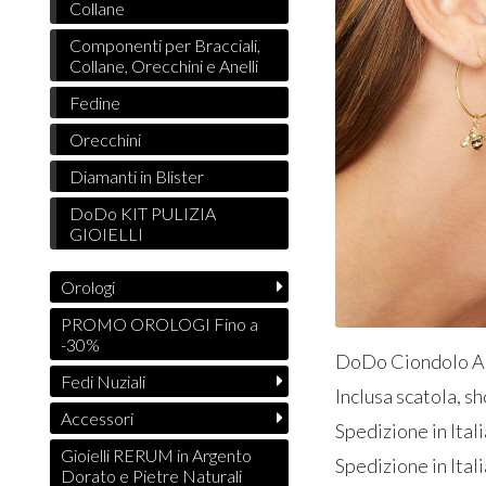
Collane
Componenti per Bracciali,
Collane, Orecchini e Anelli
Fedine
Orecchini
Diamanti in Blister
DoDo KIT PULIZIA
GIOIELLI
Orologi
PROMO OROLOGI Fino a
-30%
DoDo Ciondolo Ap
Fedi Nuziali
Inclusa scatola, s
Accessori
Spedizione in Ital
Gioielli RERUM in Argento
Spedizione in Itali
Dorato e Pietre Naturali