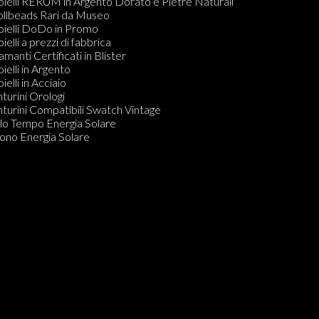
llane
oielli RERUM in Argento Dorato e Pietre Naturali
mponenti per Bracciali, Collane, Orecchini e Anelli
ollbeads Rari da Museo
dine
oielli DoDo in Promo
ecchini
oielli a prezzi di fabbrica
amanti in Blister
amanti Certificati in Blister
Do KIT PULIZIA GIOIELLI
oielli in Argento
ielli in Acciaio
nturini Orologi
nturini Compatibili Swatch Vintage
lo Tempo Energia Solare
ono Energia Solare