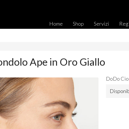
Home
Shop
Servizi
Regi
ndolo Ape in Oro Giallo
DoDo Cion
Disponib