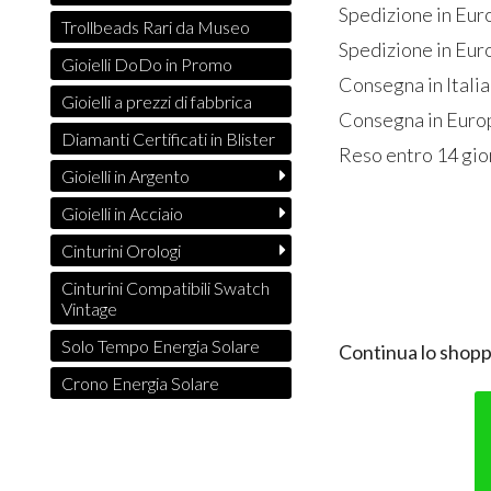
Spedizione in Eur
Trollbeads Rari da Museo
Spedizione in Euro
Gioielli DoDo in Promo
Consegna in Italia
Gioielli a prezzi di fabbrica
Consegna in Europ
Diamanti Certificati in Blister
Reso entro 14 gio
Gioielli in Argento
Gioielli in Acciaio
Cinturini Orologi
Cinturini Compatibili Swatch
Vintage
Solo Tempo Energia Solare
Continua lo shopp
Crono Energia Solare