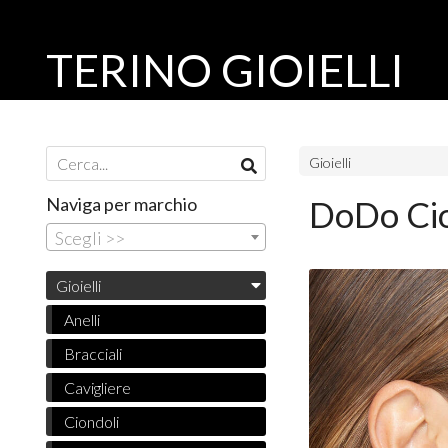
TERINO GIOIELLI
Gioielli
Naviga per marchio
DoDo Cio
Scegli >>
Gioielli
Anelli
Bracciali
Cavigliere
Ciondoli