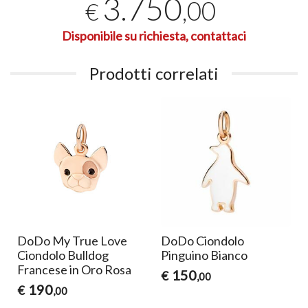
3.750
,00
€
Disponibile su richiesta, contattaci
Prodotti correlati
o
DoDo My True Love
DoDo Ciondolo
Ciondolo Bulldog
Pinguino Bianco
Francese in Oro Rosa
150
€
,00
190
€
,00