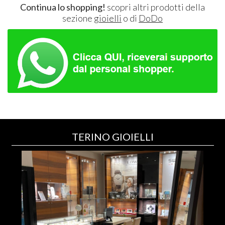
Continua lo shopping!
scopri altri prodotti della
sezione
gioielli
o di
DoDo
TERINO GIOIELLI