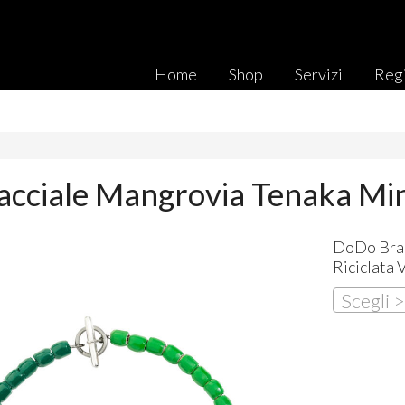
Home
Shop
Servizi
Regi
cciale Mangrovia Tenaka Mini
DoDo Brac
Riciclata 
Scegli 