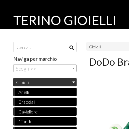
TERINO GIOIELLI
Gioielli
Naviga per marchio
DoDo Bra
Scegli >>
Gioielli
Anelli
Bracciali
Cavigliere
Ciondoli