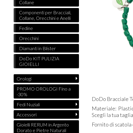
Collane
Componenti per Bracciali,
Collane, Orecchini e Anelli
Fedine
Orecchini
Diamanti in Blister
DoDo KIT PULIZIA
GIOIELLI
Orologi
PROMO OROLOGI Fino a
-30%
DoDo Bracciale T
Fedi Nuziali
Materiale: Plastic
Accessori
Scegli la tua tagli
Fornito di scatola
Gioielli RERUM in Argento
Dorato e Pietre Naturali