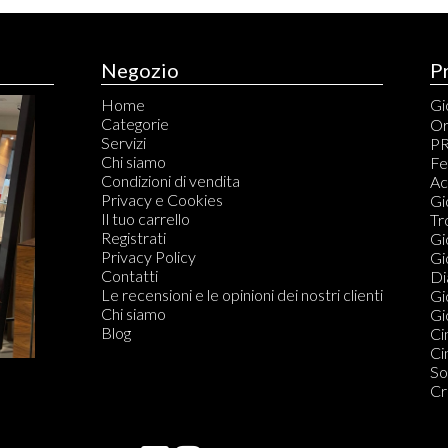
Negozio
P
Home
Gio
Categorie
An
Or
Servizi
Br
PR
Chi siamo
Ca
Fe
Condizioni di vendita
Ci
Ac
Privacy e Cookies
Co
Gi
Il tuo carrello
Co
Tr
Registrati
Fe
Gi
Privacy Policy
Or
Gi
Contatti
Di
Di
Le recensioni e le opinioni dei nostri clienti
Do
Gi
Chi siamo
Gio
Blog
Ci
Ci
So
Cr