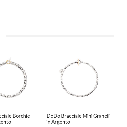
i
ciale Borchie
DoDo Bracciale Mini Granelli
DoDo
gento
in Argento
Arg