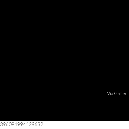
Via Galileo 
396091994129632