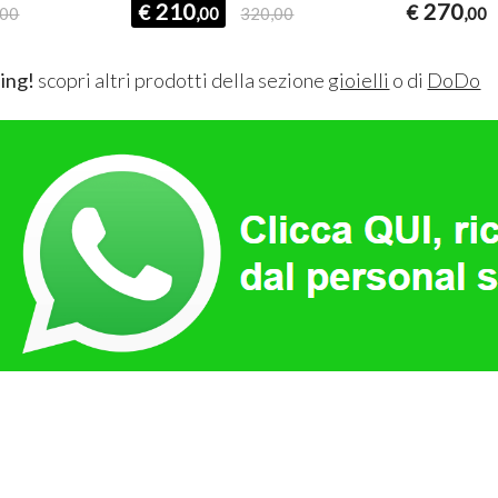
210
270
€
€
,00
,00
320,00
,00
ing!
scopri altri prodotti della sezione
gioielli
o di
DoDo