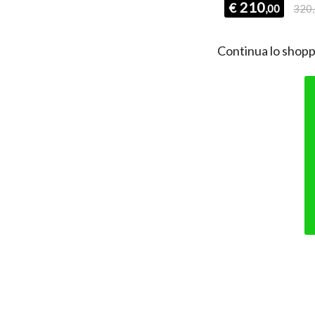
340
210
€
€
,00
,00
320
Continua lo shopp