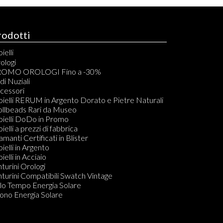
rodotti
ielli
elli
ologi
acciali
OMO OROLOGI Fino a -30%
vigliere
di Nuziali
ondoli
cessori
llane
oielli RERUM in Argento Dorato e Pietre Naturali
mponenti per Bracciali, Collane, Orecchini e Anelli
ollbeads Rari da Museo
dine
oielli DoDo in Promo
ecchini
oielli a prezzi di fabbrica
amanti in Blister
amanti Certificati in Blister
Do KIT PULIZIA GIOIELLI
oielli in Argento
ielli in Acciaio
nturini Orologi
nturini Compatibili Swatch Vintage
lo Tempo Energia Solare
ono Energia Solare