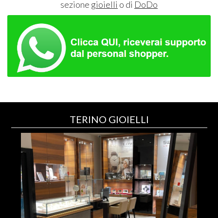
sezione
gioielli
o di
DoDo
TERINO GIOIELLI