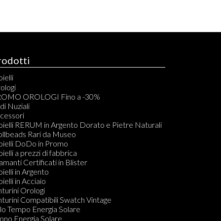
rodotti
ielli
elli
ologi
acciali
OMO OROLOGI Fino a -30%
vigliere
di Nuziali
ondoli
cessori
llane
oielli RERUM in Argento Dorato e Pietre Naturali
mponenti per Bracciali, Collane, Orecchini e Anelli
ollbeads Rari da Museo
dine
oielli DoDo in Promo
ecchini
oielli a prezzi di fabbrica
amanti in Blister
amanti Certificati in Blister
Do KIT PULIZIA GIOIELLI
oielli in Argento
ielli in Acciaio
nturini Orologi
nturini Compatibili Swatch Vintage
lo Tempo Energia Solare
ono Energia Solare