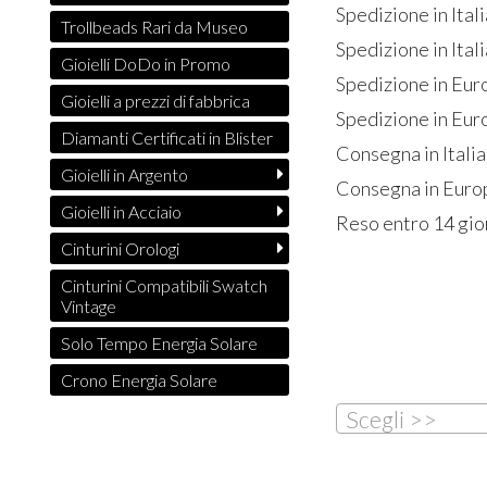
Spedizione in Ital
Trollbeads Rari da Museo
Spedizione in Itali
Gioielli DoDo in Promo
Spedizione in Eur
Gioielli a prezzi di fabbrica
Spedizione in Euro
Diamanti Certificati in Blister
Consegna in Italia
Gioielli in Argento
Consegna in Europ
Gioielli in Acciaio
Reso entro 14 gio
Cinturini Orologi
Cinturini Compatibili Swatch
Vintage
Solo Tempo Energia Solare
Crono Energia Solare
Scegli >>