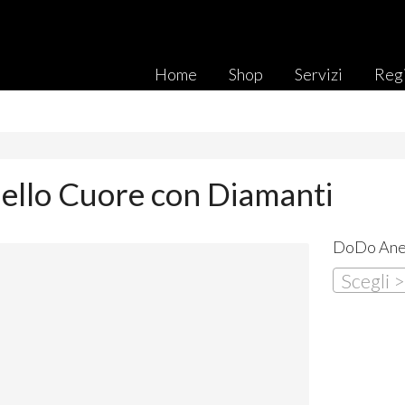
Home
Shop
Servizi
Regi
llo Cuore con Diamanti
DoDo Anel
Scegli 