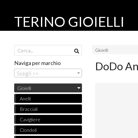
TERINO GIOIELLI
Gioielli
Naviga per marchio
DoDo Ane
Scegli >>
Gioielli
Anelli
Bracciali
Cavigliere
Ciondoli