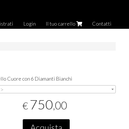
strati
Login
Il tuo carrello
Contatti
lo Cuore con 6 Diamanti Bianchi
>>
750
,00
€
Acquista