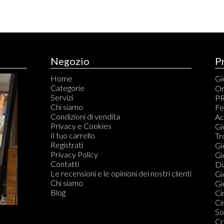
Negozio
P
Home
Gio
Categorie
An
Or
Servizi
Br
PR
Chi siamo
Ca
Fe
Condizioni di vendita
Ci
Ac
Privacy e Cookies
Co
Gi
Il tuo carrello
Co
Tr
Registrati
Fe
Gi
Privacy Policy
Or
Gi
Contatti
Di
Di
Le recensioni e le opinioni dei nostri clienti
Do
Gi
Chi siamo
Gio
Blog
Ci
Ci
So
Cr