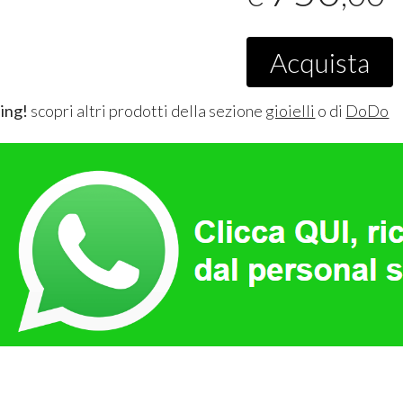
Acquista
ing!
scopri altri prodotti della sezione
gioielli
o di
DoDo