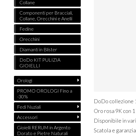
Collane
Componenti per Bracciali,
Collane, Orecchini e Anelli
Fedine
Orecchini
Diamanti in Blister
DoDo KIT PULIZIA
GIOIELLI
Orologi
PROMO OROLOGI Fino a
-30%
DoDo collezione
Fedi Nuziali
Oro rosa 9K con 1 
Accessori
Disponibile in var
Gioielli RERUM in Argento
Scatola e garanzi
Dorato e Pietre Naturali