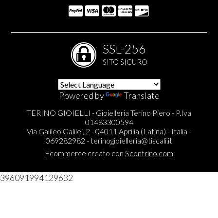
SSL-256
SITO SICURO
Powered by
Translate
TERINO GIOIELLI - Gioielleria Terino Piero - P.Iva
01483300594
Via Galileo Galilei, 2 - 04011 Aprilia (Latina) - Italia -
069282982 -
terinogioielleria@tiscali.it
Ecommerce creato con
Scontrino.com
396091994129632