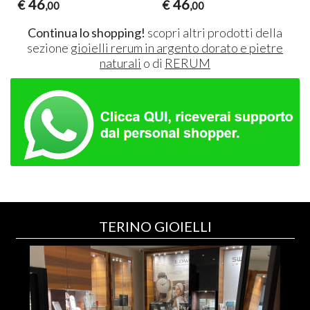
46
46
€
€
,00
,00
Continua lo shopping!
scopri altri prodotti della
sezione
gioielli rerum in argento dorato e pietre
naturali
o di
RERUM
TERINO GIOIELLI