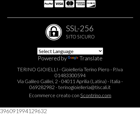
SSL-256
SITO SICURO
Powered by
Translate
TERINO GIOIELLI - Gioielleria Terino Piero - P.Iva
01483300594
Via Galileo Galilei, 2 - 04011 Aprilia (Latina) - Italia -
069282982 -
terinogioielleria@tiscali.it
Ecommerce creato con
Scontrino.com
396091994129632